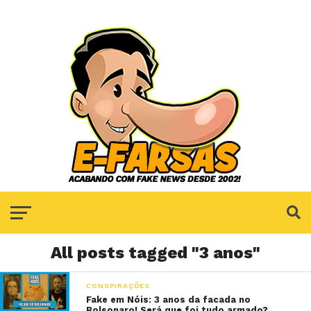
All posts tagged "3 anos"
CONSPIRAÇÕES
Fake em Nóis: 3 anos da facada no
Bolsonaro! Será que foi tudo armado?