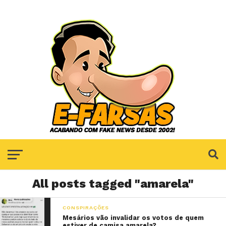
All posts tagged "amarela"
CONSPIRAÇÕES
Mesários vão invalidar os votos de quem
estiver de camisa amarela?