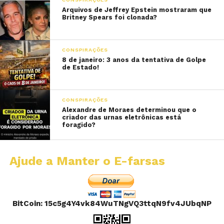
Arquivos de Jeffrey Epstein mostraram que
Britney Spears foi clonada?
CONSPIRAÇÕES
8 de janeiro: 3 anos da tentativa de Golpe
de Estado!
CONSPIRAÇÕES
Alexandre de Moraes determinou que o
criador das urnas eletrônicas está
foragido?
Ajude a Manter o E-farsas
BitCoin: 15c5g4Y4vk84WuTNgVQ3ttqN9fv4JUbqNP