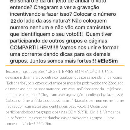
Texto de uma das versões: “URGENTE PRESTEM ATENÇÃO!!!!!! Não
devemos ir de amarelo ou outra cor qualquer que possa nos identificar como
“Bolsonarios”, pois logo que votarmos os mesários podem colocar o 22 do lado
da nossa assinatura para marcar quem votou no Bolsonaro e da um jeito de
anular o voto entende? Chegaram a ver a gravação incentivando a fazer isso?
Colocar o número 22 do lado da assinatura? Não coloquem numero nenhum e
não vão com camisetas que identifiquem o seu voto!!!! Quem tiver
participando de outros grupos e páginas COMPARTILHEM!!!!! Vamos nos
unir e formar uma corrente dando dicas para os demais grupos. Juntos
somos mais fortes!!! #EleSim.