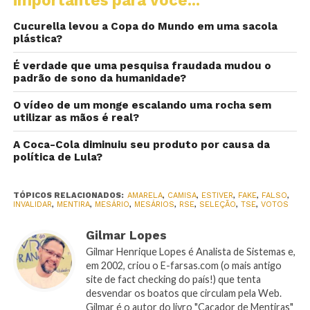
Cucurella levou a Copa do Mundo em uma sacola
plástica?
É verdade que uma pesquisa fraudada mudou o
padrão de sono da humanidade?
O vídeo de um monge escalando uma rocha sem
utilizar as mãos é real?
A Coca-Cola diminuiu seu produto por causa da
política de Lula?
TÓPICOS RELACIONADOS:
AMARELA
,
CAMISA
,
ESTIVER
,
FAKE
,
FALSO
,
INVALIDAR
,
MENTIRA
,
MESÁRIO
,
MESÁRIOS
,
RSE
,
SELEÇÃO
,
TSE
,
VOTOS
Gilmar Lopes
Gilmar Henrique Lopes é Analista de Sistemas e,
em 2002, criou o E-farsas.com (o mais antigo
site de fact checking do país!) que tenta
desvendar os boatos que circulam pela Web.
Gilmar é o autor do livro "Caçador de Mentiras"