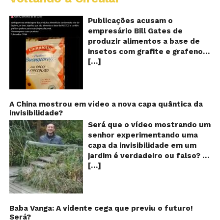
c
o
Publicações acusam o
se
empresário Bill Gates de
d
produzir alimentos a base de
sa
insetos com grafite e grafeno
c
[…]
com o objetivo de reduzir a
in
gr
população! Será verdade?
e
Vídeos e textos com
gr
acusações começaram a se
espalhar nas redes sociais na
A China mostrou em vídeo a nova capa quântica da
invisibilidade?
segunda quinzena de agosto de
2024 e afirmam que as
Será que o vídeo mostrando um
empresas do milionário norte-
senhor experimentando uma
americano Bill Gates estariam
capa da invisibilidade em um
fabricando alimentos a base de
jardim é verdadeiro ou falso? O
insetos, e contaminados com
[…]
vídeo surgiu nas redes sociais e
grafite e grafeno. Venenos que
em diversos sites e blogs na
ajudaria a dar prosseguimento
segunda semana de dezembro
de um “plano global” da
de 2017 e rapidamente ganhou
redução populacional. O alerta
centenas de milhares de
Baba Vanga: A vidente cega que previu o futuro!
também explica que o selo com
Será?
curtidas e de