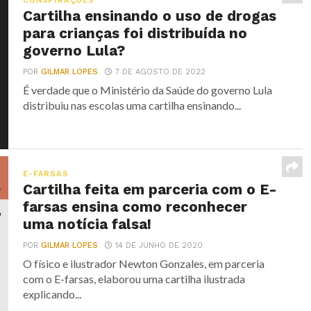
CONSPIRAÇÕES
Cartilha ensinando o uso de drogas
para crianças foi distribuída no
governo Lula?
POR
GILMAR LOPES
7 DE AGOSTO DE 2022
É verdade que o Ministério da Saúde do governo Lula
distribuiu nas escolas uma cartilha ensinando...
E-FARSAS
Cartilha feita em parceria com o E-
farsas ensina como reconhecer
uma notícia falsa!
POR
GILMAR LOPES
14 DE JUNHO DE 2020
O físico e ilustrador Newton Gonzales, em parceria
com o E-farsas, elaborou uma cartilha ilustrada
explicando...