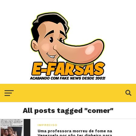
All posts tagged "comer"
IMPRECISO
Uma professora morreu de fome na
Venezuela por não ter dinheiro para