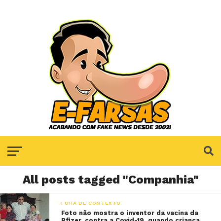
All posts tagged "Companhia"
FORA DE CONTEXTO
Foto não mostra o inventor da vacina da
Pfizer, contra a Covid-19, quando criança