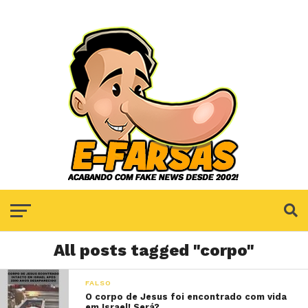
All posts tagged "corpo"
FALSO
O corpo de Jesus foi encontrado com vida
em Israel! Será?