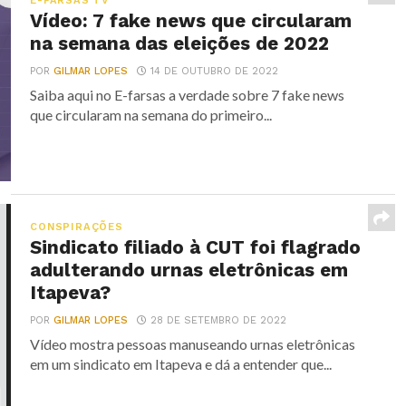
E-FARSAS TV
Vídeo: 7 fake news que circularam
na semana das eleições de 2022
POR
GILMAR LOPES
14 DE OUTUBRO DE 2022
Saiba aqui no E-farsas a verdade sobre 7 fake news
que circularam na semana do primeiro...
CONSPIRAÇÕES
Sindicato filiado à CUT foi flagrado
adulterando urnas eletrônicas em
Itapeva?
POR
GILMAR LOPES
28 DE SETEMBRO DE 2022
Vídeo mostra pessoas manuseando urnas eletrônicas
em um sindicato em Itapeva e dá a entender que...