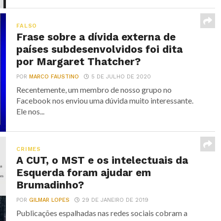
FALSO
Frase sobre a dívida externa de
países subdesenvolvidos foi dita
por Margaret Thatcher?
POR
MARCO FAUSTINO
5 DE JULHO DE 2020
Recentemente, um membro de nosso grupo no
Facebook nos enviou uma dúvida muito interessante.
Ele nos...
CRIMES
A CUT, o MST e os intelectuais da
Esquerda foram ajudar em
Brumadinho?
POR
GILMAR LOPES
29 DE JANEIRO DE 2019
Publicações espalhadas nas redes sociais cobram a