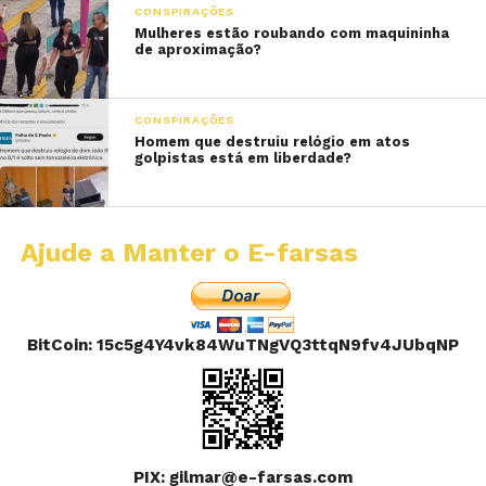
CONSPIRAÇÕES
Mulheres estão roubando com maquininha
de aproximação?
CONSPIRAÇÕES
Homem que destruiu relógio em atos
golpistas está em liberdade?
Ajude a Manter o E-farsas
BitCoin: 15c5g4Y4vk84WuTNgVQ3ttqN9fv4JUbqNP
PIX: gilmar@e-farsas.com