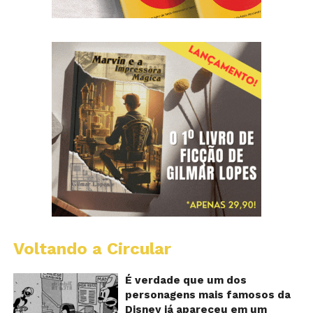
Voltando a Circular
D
m
o
É verdade que um dos
M
personagens mais famosos da
fu
Disney já apareceu em um