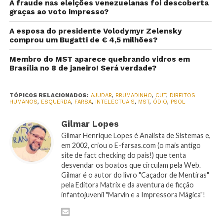
A fraude nas eleições venezuelanas foi descoberta
graças ao voto impresso?
A esposa do presidente Volodymyr Zelensky
comprou um Bugatti de € 4,5 milhões?
Membro do MST aparece quebrando vidros em
Brasília no 8 de janeiro! Será verdade?
TÓPICOS RELACIONADOS:
AJUDAR
,
BRUMADINHO
,
CUT
,
DIREITOS
HUMANOS
,
ESQUERDA
,
FARSA
,
INTELECTUAIS
,
MST
,
ÓDIO
,
PSOL
Gilmar Lopes
Gilmar Henrique Lopes é Analista de Sistemas e,
em 2002, criou o E-farsas.com (o mais antigo
site de fact checking do país!) que tenta
desvendar os boatos que circulam pela Web.
Gilmar é o autor do livro "Caçador de Mentiras"
pela Editora Matrix e da aventura de ficção
infantojuvenil "Marvin e a Impressora Mágica"!