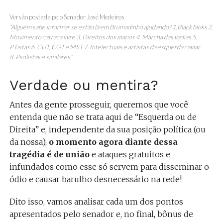
Versão postada pelo Senador José Medeiros
“Alguém sabe informar se estão lá em Brumadinho ajudando? 1.Black bloks
2.
Movimento catraca livre
3. Direitos dos manos
4. Marcha das vadias
5.
PTistas
6. CUT, CGT e MST
7. Intelectuais e artistas da esquerda caviar
8.
Psolistas e similares”
Verdade ou mentira?
Antes da gente prosseguir, queremos que você
entenda que não se trata aqui de “Esquerda ou de
Direita” e, independente da sua posição política (ou
da nossa),
o momento agora diante dessa
tragédia é de união
e ataques gratuitos e
infundados como esse só servem para disseminar o
ódio e causar barulho desnecessário na rede!
Dito isso, vamos analisar cada um dos pontos
apresentados pelo senador e, no final, bônus de