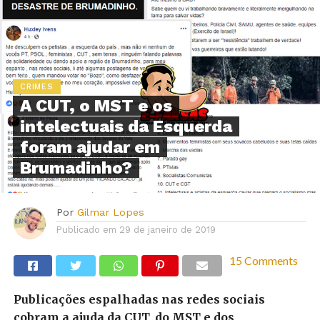
CRIMES
A CUT, o MST e os
intelectuais da Esquerda
foram ajudar em
Brumadinho?
Por
Gilmar Lopes
Publicado em
29 de janeiro de 2019
15 Comments
Publicações espalhadas nas redes sociais
cobram a ajuda da CUT, do MST e dos