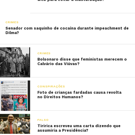
CRIMES
Senador com saquinho de cocaína durante impeachment de
Dilma?
CRIMES
Bolsonaro disse que feministas merecem o
Calvário das Viúvas?
CONSPIRAÇÕES
Foto de crianças fardadas causa revolta
no Direitos Humanos?
FALSO
Tiririca escreveu uma carta dizendo que
assumiria a Presidência?