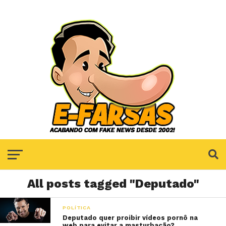
All posts tagged "Deputado"
POLÍTICA
Deputado quer proibir vídeos pornô na
web para evitar a masturbação?