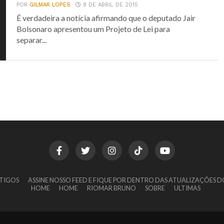
POR
GILMAR LOPES
8 DE ABRIL DE 2015
É verdadeira a notícia afirmando que o deputado Jair
Bolsonaro apresentou um Projeto de Lei para
separar...
TIGOS
ASSINE NOSSO FEED E FIQUE POR DENTRO DAS ATUALIZAÇÕES D
HOME
HOME
RIOMAR BRUNO
SOBRE
ULTIMAS