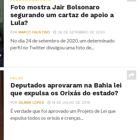
FORA DE CONTEXTO
Foto mostra Jair Bolsonaro
segurando um cartaz de apoio a
Lula?
POR
MARCO FAUSTINO
26 DE SETEMBRO DE 2020
No dia 24 de setembro de 2020, um determinado
perfil no Twitter divulgou uma foto de...
FALSO
Deputados aprovaram na Bahia lei
que expulsa os Orixás do estado?
POR
GILMAR LOPES
14 DE JULHO DE 2019
É verdade que foi aprovado um Projeto de Lei que
expulsa todos os orixás e crenças...