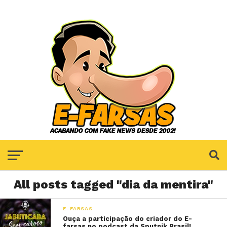
All posts tagged "dia da mentira"
E-FARSAS
Ouça a participação do criador do E-
farsas no podcast da Sputnik Brasil!