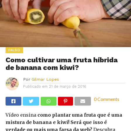
FALSO
Como cultivar uma fruta híbrida
de banana com kiwi?
Por
Gilmar Lopes
Publicado em
21 de março de 2016
0 Comments
Vídeo ensina
como plantar uma fruta que é uma
mistura de banana e kiwi! Será que isso é
verdade ou mais uma farsa da web?
Descubra