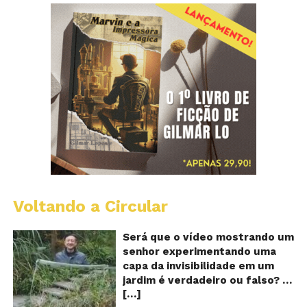
Voltando a Circular
A
Ch
m
Será que o vídeo mostrando um
e
senhor experimentando uma
ví
capa da invisibilidade em um
a
jardim é verdadeiro ou falso? O
no
[…]
vídeo surgiu nas redes sociais e
ca