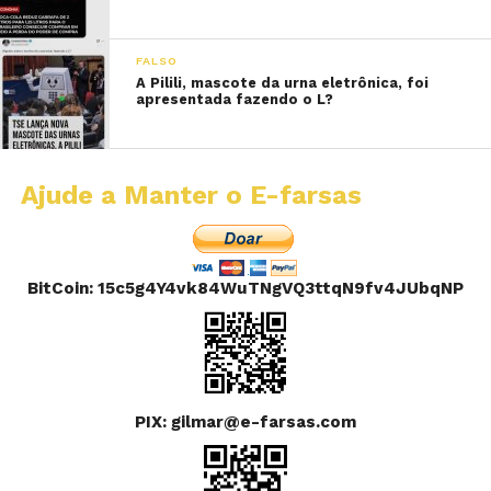
FALSO
A Pilili, mascote da urna eletrônica, foi
apresentada fazendo o L?
Ajude a Manter o E-farsas
BitCoin: 15c5g4Y4vk84WuTNgVQ3ttqN9fv4JUbqNP
PIX: gilmar@e-farsas.com