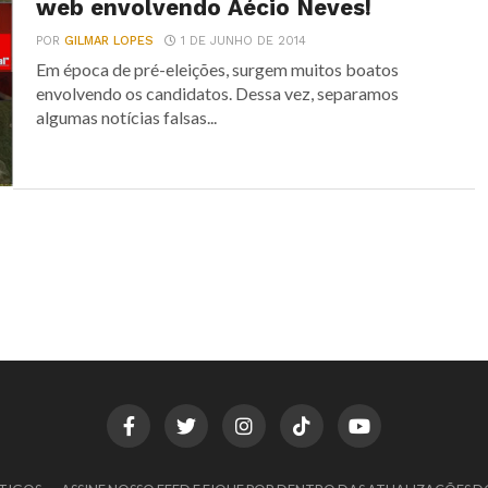
web envolvendo Aécio Neves!
POR
GILMAR LOPES
1 DE JUNHO DE 2014
Em época de pré-eleições, surgem muitos boatos
envolvendo os candidatos. Dessa vez, separamos
algumas notícias falsas...