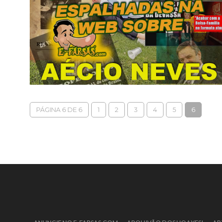
PÁGINA 6 DE 6
1
2
3
4
5
6