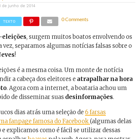
1 de junho de 2014
0 Comments
TEXTO
-eleições
, surgem muitos boatos envolvendo os
a vez, separamos algumas notícias falsas sobre o
Neves
!
eições é a mesma coisa. Um monte de notícia
ndir a cabeça dos eleitores e
atrapalhar na hora
oto
. Agora com a internet, a boataria achou um
pido de disseminar suas
desinformações
.
ucos dias atrás uma seleção de
6 farsas
uma fanpage famosa do Facebook
(algumas delas
e explicamos como é fácil se utilizar dessas