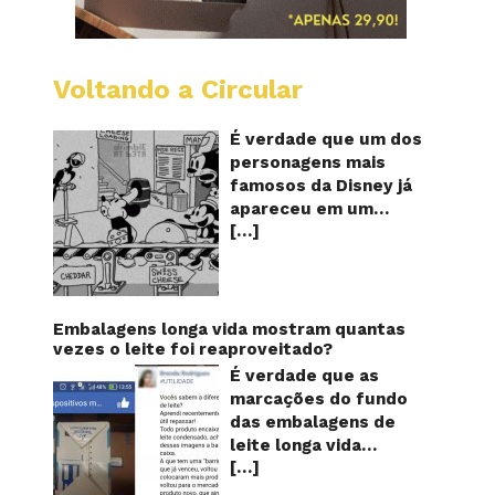
Voltando a Circular
Desenh
mostra
o
É verdade que um dos
Mickey
personagens mais
furand
famosos da Disney já
queijos
apareceu em um
com
[…]
desenho animado na
o
pênis?
TV furando queijos
com o seu pênis? O
vídeo é compartilhado
na forma de um GIF
Embalagens longa vida mostram quantas
animado e mostra
vezes o leite foi reaproveitado?
imagens de um
É verdade que as
episódio antigo do
marcações do fundo
desenho do
das embalagens de
personagem Mickey
leite longa vida
Mouse, dos
[…]
servem para mostrar
Estúdios Disney,
quantas vezes o