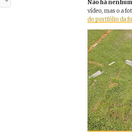
Não há nenhuma
vídeo, mas o a f
do portfólio da f