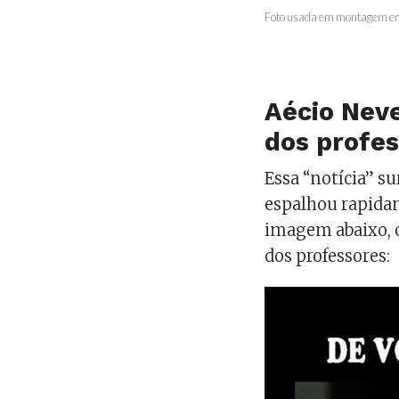
Foto usada em montagem em n
Aécio Neve
dos profes
Essa “notícia” s
espalhou rapida
imagem abaixo, o
dos professores: