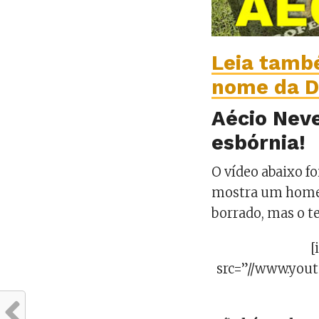
Leia tamb
nome da D
Aécio Neve
esbórnia!
O vídeo abaixo f
mostra um homem
borrado, mas o te
[
src=”//www.you