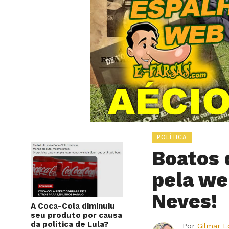
POLÍTICA
Boatos 
pela we
Neves!
A Coca-Cola diminuiu
seu produto por causa
da política de Lula?
Por
Gilmar 