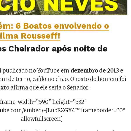
ém: 6 Boatos envolvendo o
ilma Rousseff!
s Cheirador após noite de
oi publicado no YouTube em
dezembro de 2013
e
 de terno, caído no chão. O rosto do homem foi
xto afirma que ele seria o Senador:
iframe: width=”590″ height=”332″
tube.com/embed/-JLubEXGX4I” frameborder=”0″
allowfullscreen]