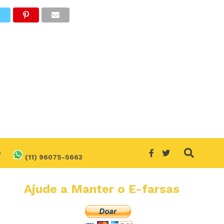
O
O
(11) 96075-5663
Ajude a Manter o E-farsas