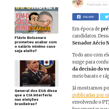
Publicado em
SALVAR
Em época de
pré
candidatos. Dess
Flávio Bolsonaro
prometeu acabar com
Senador Aécio 
o salário mínimo caso
seja eleito?
Todo ano com el
surge para confu
da decisão do v
meio barato e rá
Já mostramos po
General dos EUA disse
publicadas por 
que a CIA interferiu
nas eleições
envolvendo o PT) 
brasileiras?