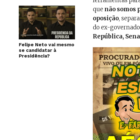
ferramentas par
que
não somos p
oposição
, separ
do ex-governado
República, Sen
Felipe Neto vai mesmo
se candidatar à
Presidência?