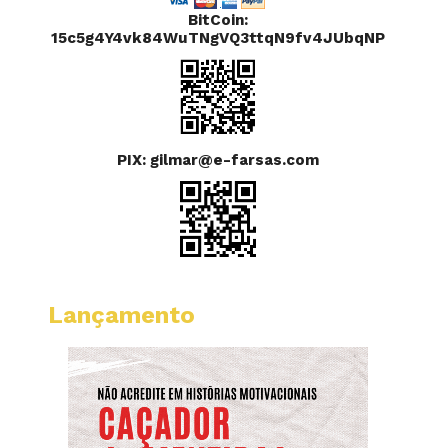
BitCoin:
15c5g4Y4vk84WuTNgVQ3ttqN9fv4JUbqNP
PIX: gilmar@e-farsas.com
Lançamento