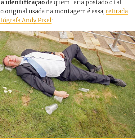
 identificação
de quem teria postado o tal
oto original usada na montagem é essa,
retirada
otógrafa Andy Pixel
: