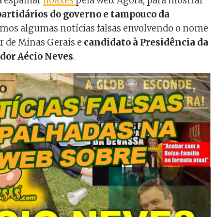
a espalhar
hoaxes
pela web. Agora, para mostrar
artidários do governo e tampouco da
amos algumas notícias falsas envolvendo o nome
r de Minas Gerais e
candidato à Presidência da
ador Aécio Neves
.