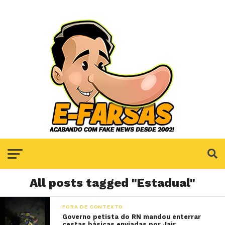
All posts tagged "Estadual"
FORA DE CONTEXTO
Governo petista do RN mandou enterrar
cestas básicas enviadas por Jair