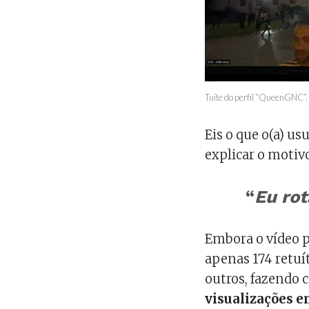
Tuíte do perfil “QueenGNC”.
Eis o que o(a) u
explicar o motivo 
“
Eu rot
Embora o vídeo 
apenas 174 retuí
outros, fazendo 
visualizações 