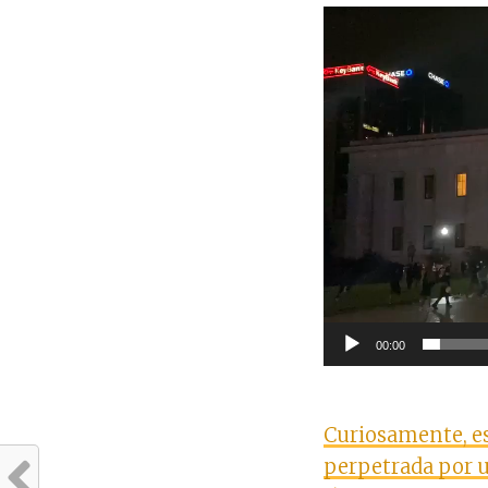
Tocador
de
vídeo
00:00
Curiosamente, e
perpetrada por u