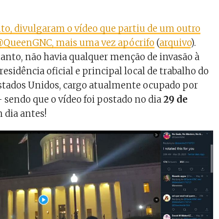
o, divulgaram o vídeo que partiu de um outro
@QueenGNC, mais uma vez apócrifo
(
arquivo
).
tanto, não havia qualquer menção de invasão à
 residência oficial e principal local de trabalho do
Estados Unidos, cargo atualmente ocupado por
sendo que o vídeo foi postado no dia
29 de
m dia antes!