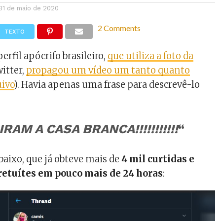
31 de maio de 2020
2 Comments
TEXTO
rfil apócrifo brasileiro,
que utiliza a foto da
witter,
propagou um vídeo um tanto quanto
uivo
). Havia apenas uma frase para descrevê-lo
RAM A CASA BRANCA!!!!!!!!!!!
“
abaixo, que já obteve mais de
4 mil curtidas e
 retuítes em pouco mais de 24 horas
: