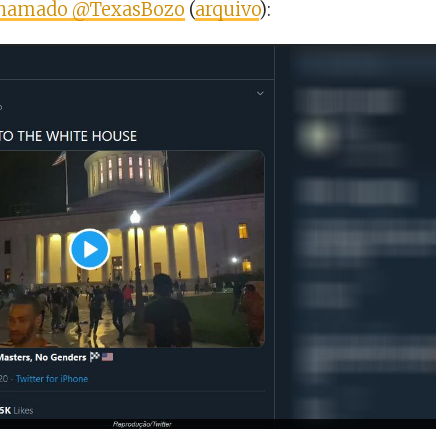
 chamado @TexasBozo
(
arquivo
):