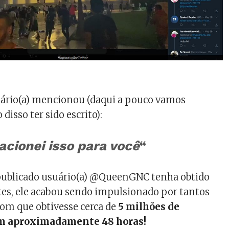
suário(a) mencionou (daqui a pouco vamos
disso ter sido escrito):
acionei isso para você
“
publicado usuário(a) @QueenGNC tenha obtido
tes, ele acabou sendo impulsionado por tantos
com que obtivesse cerca de
5 milhões de
em aproximadamente 48 horas!