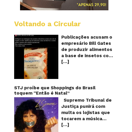
Voltando a Circular
Alimen
com
o
Publicações acusam o
selo
empresário Bill Gates
do
de produzir alimentos
sapinho
a base de insetos com
contém
[…]
grafite e grafeno com
insetos
grafite
o objetivo de reduzir a
e
população! Será
grafen
verdade? Vídeos e
textos com acusações
STJ proíbe que Shoppings do Brasil
começaram a se
toquem “Então é Natal”
espalhar nas redes
Supremo Tribunal de
sociais na segunda
Justiça punirá com
quinzena de agosto de
multa os lojistas que
2024 e afirmam que as
tocarem a música
empresas do
[…]
“Então é Natal”
milionário norte-
interpretada pela