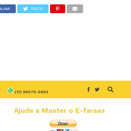
ALVAR
TEXTO
O
(11) 96075-5663
Ajude a Manter o E-farsas