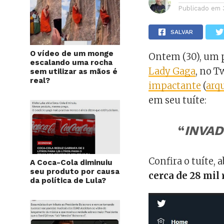
Publicado em
SALVAR
O vídeo de um monge
Ontem (30), um pe
escalando uma rocha
Lady Gaga
, no T
sem utilizar as mãos é
real?
impactante
(
arq
em seu tuíte:
“
INVADI
Confira o tuíte, 
A Coca-Cola diminuiu
seu produto por causa
cerca de 28 mil
da política de Lula?