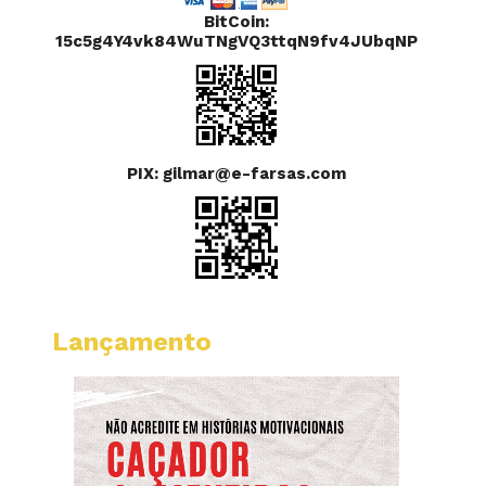
BitCoin:
15c5g4Y4vk84WuTNgVQ3ttqN9fv4JUbqNP
PIX: gilmar@e-farsas.com
Lançamento