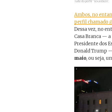
Tuíte do perfil “Texasbozo”.
Ambos, no entant
perfil chamado 
Dessa vez, no en
Casa Branca
—
a
Presidente dos 
Donald Trump — 
maio
, ou seja, u