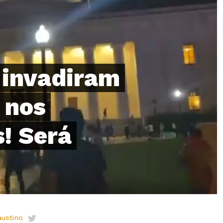
 invadiram
 nos
! Será
austino