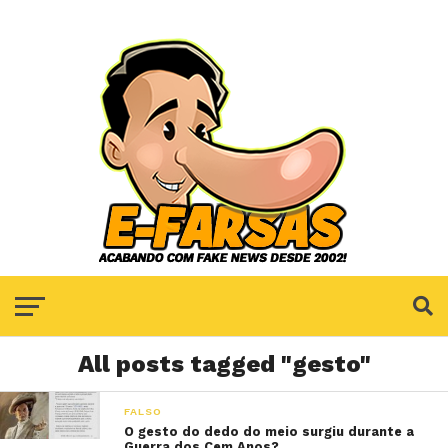
All posts tagged "gesto"
FALSO
O gesto do dedo do meio surgiu durante a
Guerra dos Cem Anos?