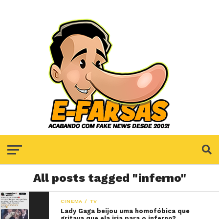
All posts tagged "inferno"
CINEMA / TV
Lady Gaga beijou uma homofóbica que
gritava que ela iria para o inferno?