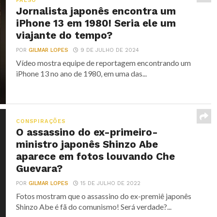
FALSO
Jornalista japonês encontra um
iPhone 13 em 1980! Seria ele um
viajante do tempo?
POR
GILMAR LOPES
9 DE JULHO DE 2024
Vídeo mostra equipe de reportagem encontrando um
iPhone 13 no ano de 1980, em uma das...
CONSPIRAÇÕES
O assassino do ex-primeiro-
ministro japonês Shinzo Abe
aparece em fotos louvando Che
Guevara?
POR
GILMAR LOPES
15 DE JULHO DE 2022
Fotos mostram que o assassino do ex-premiê japonês
Shinzo Abe é fã do comunismo! Será verdade?...