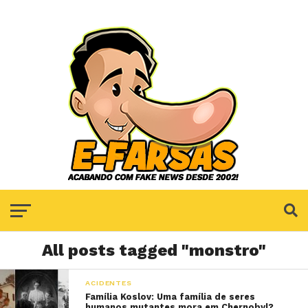
All posts tagged "monstro"
ACIDENTES
Família Koslov: Uma família de seres
humanos mutantes mora em Chernobyl?