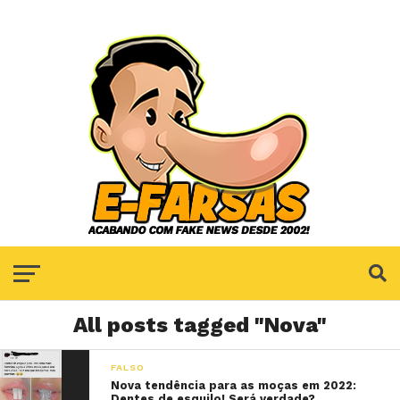
All posts tagged "Nova"
FALSO
Nova tendência para as moças em 2022:
Dentes de esquilo! Será verdade?