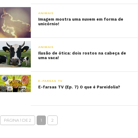
ANIMAIS
Imagem mostra uma nuvem em forma de
unicórnio!
ANIMAIS
Ilusão de ótica: dois rostos na cabeça de
uma vaca!
E-FARSAS TV
E-farsas TV (Ep. 7) O que é Pareidolia?
PÁGINA 1 DE 2
1
2