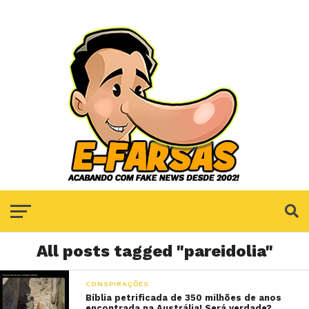
All posts tagged "pareidolia"
CONSPIRAÇÕES
Bíblia petrificada de 350 milhões de anos
encontrada na Austrália! Será verdade?