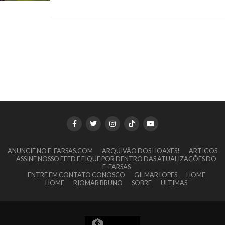
ANUNCIE NO E-FARSAS.COM
ARQUIVÃO DOS HOAXES!
ARTIGOS
ASSINE NOSSO FEED E FIQUE POR DENTRO DAS ATUALIZAÇÕES DO
E-FARSAS
ENTRE EM CONTATO CONOSCO
GILMAR LOPES
HOME
HOME
RIOMAR BRUNO
SOBRE
ULTIMAS
6