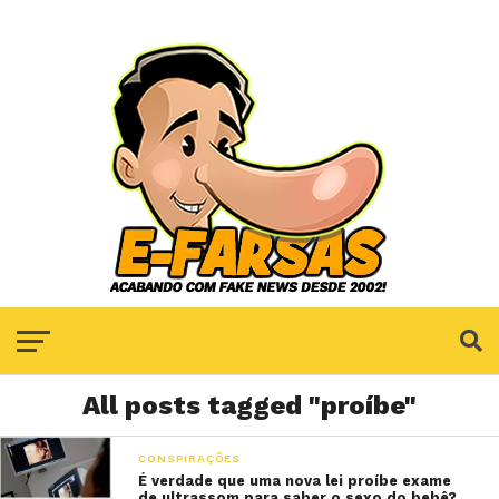
All posts tagged "proíbe"
CONSPIRAÇÕES
É verdade que uma nova lei proíbe exame
de ultrassom para saber o sexo do bebê?