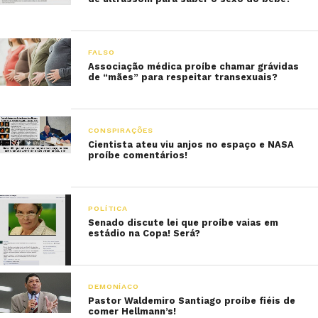
FALSO
Associação médica proíbe chamar grávidas
de “mães” para respeitar transexuais?
CONSPIRAÇÕES
Cientista ateu viu anjos no espaço e NASA
proíbe comentários!
POLÍTICA
Senado discute lei que proíbe vaias em
estádio na Copa! Será?
DEMONÍACO
Pastor Waldemiro Santiago proíbe fiéis de
comer Hellmann’s!