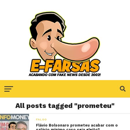
All posts tagged "prometeu"
FALSO
Flávio Bolsonaro prometeu acabar com o
salário mínimo caso seja eleito?