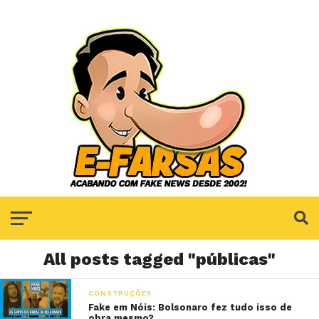
All posts tagged "públicas"
CONSTRUÇÕES
Fake em Nóis: Bolsonaro fez tudo isso de
obra mesmo?