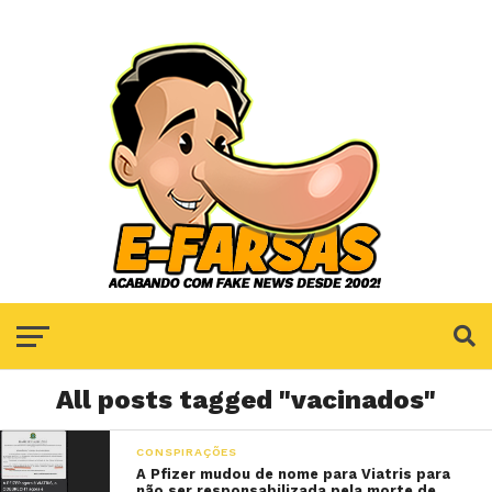
All posts tagged "vacinados"
CONSPIRAÇÕES
A Pfizer mudou de nome para Viatris para
não ser responsabilizada pela morte de