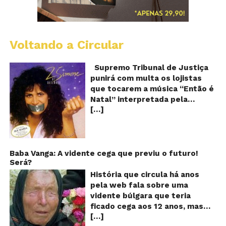
Voltando a Circular
S
pr
q
Supremo Tribunal de Justiça
Sh
punirá com multa os lojistas
d
que tocarem a música “Então é
Br
Natal” interpretada pela
t
[…]
cantora Simone! Será? De
“E
é
acordo com notícia publicada
Na
em diversos sites e blogs (e
amplamente divulgada nas
redes sociais), uma das
Baba Vanga: A vidente cega que previu o futuro!
Será?
canções mais populares do
Natal brasileiro estaria proibida
História que circula há anos
de ser executada nos
pela web fala sobre uma
Shoppings do país. Mas será
vidente búlgara que teria
que essa notícia é real ou mais
ficado cega aos 12 anos, mas
uma farsa da internet?
[…]
teria previsto o fim a