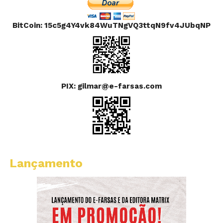
BitCoin: 15c5g4Y4vk84WuTNgVQ3ttqN9fv4JUbqNP
PIX: gilmar@e-farsas.com
Lançamento