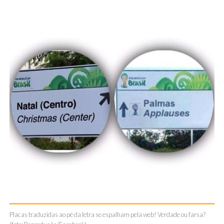
Placas traduzidas ao pé da letra se espalham pela web! Verdade ou farsa?