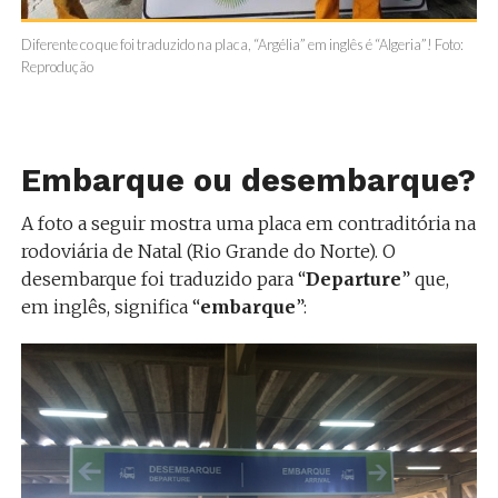
Diferente co que foi traduzido na placa, “Argélia” em inglês é “Algeria”! Foto:
Reprodução
Embarque ou desembarque?
A foto a seguir mostra uma placa em contraditória na
rodoviária de Natal (Rio Grande do Norte). O
desembarque foi traduzido para “
Departure
” que,
em inglês, significa “
embarque
”: