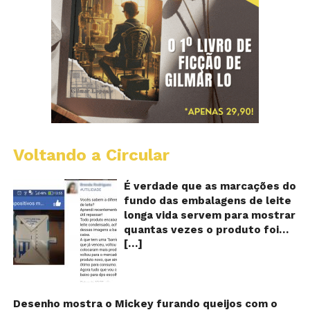
Voltando a Circular
E
lo
vi
É verdade que as marcações do
m
fundo das embalagens de leite
qu
longa vida servem para mostrar
v
quantas vezes o produto foi
o
[…]
reaproveitado? O alerta surgiu
le
fo
no dia 22 de novembro de 2018,
re
em uma conta no Facebook e
rapidamente se espalhou
também através de grupos no
Desenho mostra o Mickey furando queijos com o