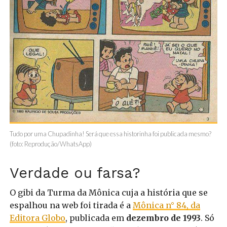
Tudo por uma Chupadinha! Será que essa historinha foi publicada mesmo?
(foto: Reprodução/WhatsApp)
Verdade ou farsa?
O gibi da Turma da Mônica cuja a história que se
espalhou na web foi tirada é a
Mônica n° 84, da
Editora Globo
, publicada em
dezembro de 1993
. Só