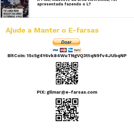
apresentada fazendo o L?
Ajude a Manter o E-farsas
BitCoin: 15c5g4Y4vk84WuTNgVQ3ttqN9fv4JUbqNP
PIX: gilmar@e-farsas.com