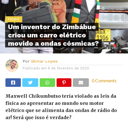
FALSO
Um inventor do Zimbábue
criou um carro elétrico
movido a ondas cósmicas?
Por
Gilmar Lopes
Publicado em
6 de fevereiro de 2025
0 Comments
Maxwell Chikumbutso teria violado as leis da
física ao apresentar ao mundo seu motor
elétrico que se alimenta das ondas de rádio do
ar! Será que isso é verdade?