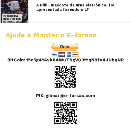
A Pilili, mascote da urna eletrônica, foi
apresentada fazendo o L?
Ajude a Manter o E-farsas
BitCoin: 15c5g4Y4vk84WuTNgVQ3ttqN9fv4JUbqNP
PIX: gilmar@e-farsas.com