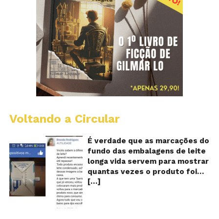
Voltando a Circular
E
lo
vi
É verdade que as marcações do
m
fundo das embalagens de leite
qu
longa vida servem para mostrar
v
quantas vezes o produto foi
o
[…]
reaproveitado? O alerta surgiu
le
fo
no dia 22 de novembro de 2018,
re
em uma conta no Facebook e
rapidamente se espalhou