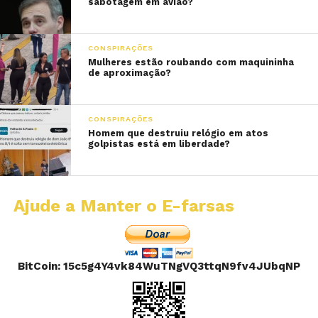
sabotagem em avião?
CONSPIRAÇÕES
Mulheres estão roubando com maquininha
de aproximação?
CONSPIRAÇÕES
Homem que destruiu relógio em atos
golpistas está em liberdade?
Ajude a Manter o E-farsas
BitCoin: 15c5g4Y4vk84WuTNgVQ3ttqN9fv4JUbqNP