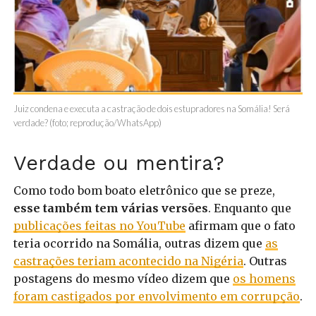
Juiz condena e executa a castração de dois estupradores na Somália! Será
verdade? (foto; reprodução/WhatsApp)
Verdade ou mentira?
Como todo bom boato eletrônico que se preze,
esse também tem várias versões
. Enquanto que
publicações feitas no YouTube
afirmam que o fato
teria ocorrido na Somália, outras dizem que
as
castrações teriam acontecido na Nigéria
. Outras
postagens do mesmo vídeo dizem que
os homens
foram castigados por envolvimento em corrupção
.