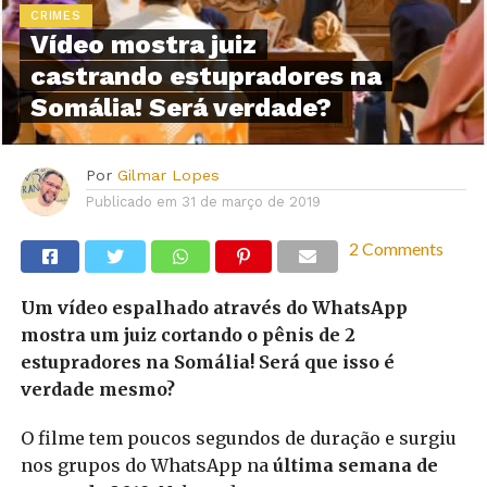
CRIMES
Vídeo mostra juiz
castrando estupradores na
Somália! Será verdade?
Por
Gilmar Lopes
Publicado em
31 de março de 2019
2 Comments
Um vídeo espalhado através do WhatsApp
mostra um juiz cortando o pênis de 2
estupradores na Somália! Será que isso é
verdade mesmo?
O filme tem poucos segundos de duração e surgiu
nos grupos do WhatsApp na
última semana de