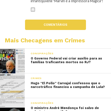
infantojuvenil "Marvin e a Impressora Mágica"!
COMENTÁRIOS
Mais Checagens em Crimes
CONSPIRAÇÕES
O Governo Federal vai criar auxílio para as
famílias traficantes mortos no RJ?
CRIMES
Hugo “El Pollo” Carvajal confessou que o
narcotráfico financiou a campanha de Lula?
CONSPIRAÇÕES
O ministro André Mendonça foi salvo de