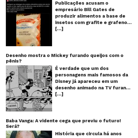
o
Publicações acusam o
se
empresário Bill Gates de
d
produzir alimentos a base de
sa
insetos com grafite e grafeno
c
[…]
com o objetivo de reduzir a
in
gr
população! Será verdade?
e
Vídeos e textos com
gr
acusações começaram a se
espalhar nas redes sociais na
Desenho mostra o Mickey furando queijos com o
pênis?
segunda quinzena de agosto de
2024 e afirmam que as
É verdade que um dos
empresas do milionário norte-
personagens mais famosos da
americano Bill Gates estariam
Disney já apareceu em um
fabricando alimentos a base de
desenho animado na TV furando
insetos, e contaminados com
[…]
queijos com o seu pênis? O
grafite e grafeno. Venenos que
vídeo é compartilhado na forma
ajudaria a dar prosseguimento
de um GIF animado e mostra
de um “plano global” da
imagens de um episódio antigo
redução populacional. O alerta
do desenho do personagem
Baba Vanga: A vidente cega que previu o futuro!
também explica que o selo com
Será?
Mickey Mouse, dos
o desenho de um sapo denuncia
Estúdios Disney, usando uma
História que circula há anos