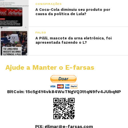
CONSPIRAÇÕES
A Coca-Cola diminuiu seu produto por
causa da política de Lula?
FALSO
A Pilili, mascote da urna eletrônica, foi
apresentada fazendo o L?
Ajude a Manter o E-farsas
BitCoin: 15c5g4Y4vk84WuTNgVQ3ttqN9fv4JUbqNP
PIX: gilmar@e-farsas.com