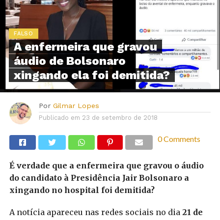
FALSO
A enfermeira que gravou
áudio de Bolsonaro
xingando ela foi demitida?
Por
Gilmar Lopes
Publicado em
23 de setembro de 2018
0 Comments
É verdade que a enfermeira que gravou o áudio
do candidato à Presidência Jair Bolsonaro a
xingando no hospital foi demitida?
A notícia apareceu nas redes sociais no dia
21 de