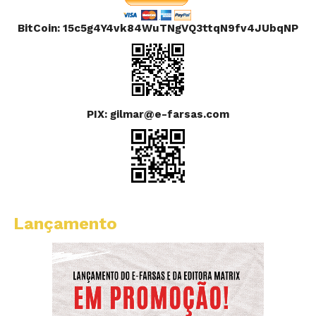
BitCoin: 15c5g4Y4vk84WuTNgVQ3ttqN9fv4JUbqNP
PIX: gilmar@e-farsas.com
Lançamento