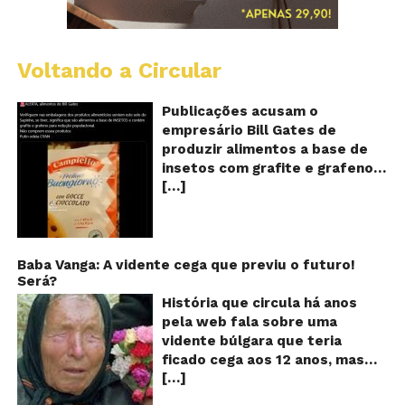
Voltando a Circular
Al
c
o
Publicações acusam o
se
empresário Bill Gates de
d
produzir alimentos a base de
sa
insetos com grafite e grafeno
c
[…]
com o objetivo de reduzir a
in
gr
população! Será verdade?
e
Vídeos e textos com
gr
acusações começaram a se
espalhar nas redes sociais na
Baba Vanga: A vidente cega que previu o futuro!
Será?
segunda quinzena de agosto de
2024 e afirmam que as
História que circula há anos
empresas do milionário norte-
pela web fala sobre uma
americano Bill Gates estariam
vidente búlgara que teria
fabricando alimentos a base de
ficado cega aos 12 anos, mas
insetos, e contaminados com
[…]
teria previsto o fim a
grafite e grafeno. Venenos que
humanidade! Será verdade?