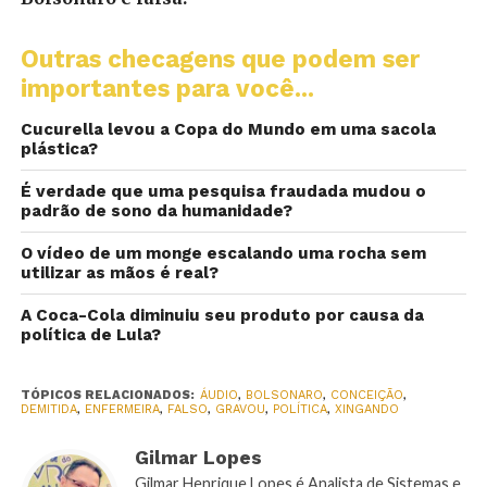
Outras checagens que podem ser
importantes para você...
Cucurella levou a Copa do Mundo em uma sacola
plástica?
É verdade que uma pesquisa fraudada mudou o
padrão de sono da humanidade?
O vídeo de um monge escalando uma rocha sem
utilizar as mãos é real?
A Coca-Cola diminuiu seu produto por causa da
política de Lula?
TÓPICOS RELACIONADOS:
ÁUDIO
,
BOLSONARO
,
CONCEIÇÃO
,
DEMITIDA
,
ENFERMEIRA
,
FALSO
,
GRAVOU
,
POLÍTICA
,
XINGANDO
Gilmar Lopes
Gilmar Henrique Lopes é Analista de Sistemas e,