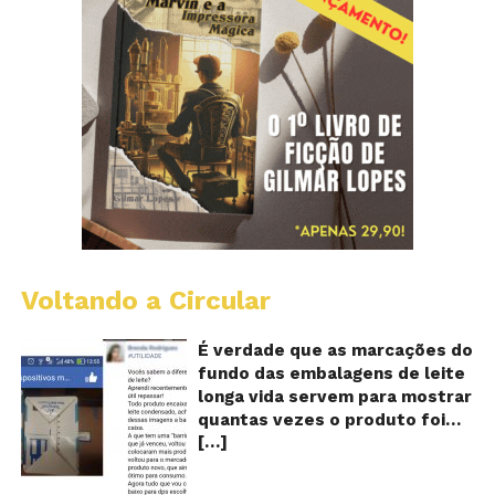
Voltando a Circular
E
lo
vi
É verdade que as marcações do
m
fundo das embalagens de leite
qu
longa vida servem para mostrar
v
quantas vezes o produto foi
o
[…]
reaproveitado? O alerta surgiu
le
fo
no dia 22 de novembro de 2018,
re
em uma conta no Facebook e