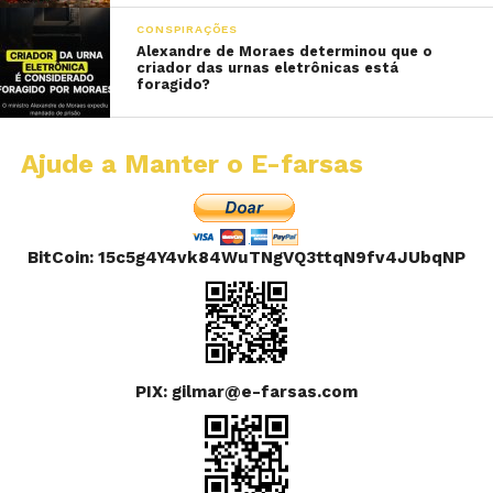
CONSPIRAÇÕES
Alexandre de Moraes determinou que o
criador das urnas eletrônicas está
foragido?
Ajude a Manter o E-farsas
BitCoin: 15c5g4Y4vk84WuTNgVQ3ttqN9fv4JUbqNP
PIX: gilmar@e-farsas.com