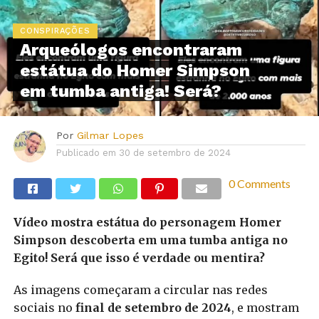
CONSPIRAÇÕES
Arqueólogos encontraram
estátua do Homer Simpson
em tumba antiga! Será?
Por
Gilmar Lopes
Publicado em
30 de setembro de 2024
0 Comments
Vídeo mostra estátua do personagem Homer
Simpson descoberta em uma tumba antiga no
Egito! Será que isso é verdade ou mentira?
As imagens começaram a circular nas redes
sociais no
final de setembro de 2024
, e mostram