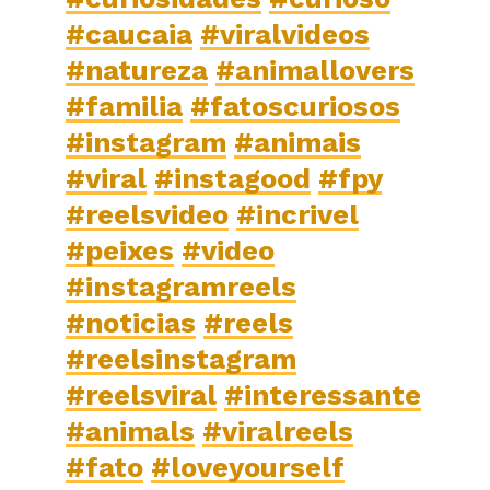
#caucaia
#viralvideos
#natureza
#animallovers
#familia
#fatoscuriosos
#instagram
#animais
#viral
#instagood
#fpy
#reelsvideo
#incrivel
#peixes
#video
#instagramreels
#noticias
#reels
#reelsinstagram
#reelsviral
#interessante
#animals
#viralreels
#fato
#loveyourself