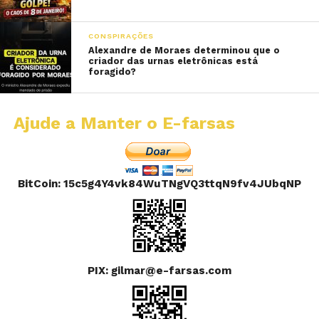
CONSPIRAÇÕES
Alexandre de Moraes determinou que o
criador das urnas eletrônicas está
foragido?
Ajude a Manter o E-farsas
BitCoin: 15c5g4Y4vk84WuTNgVQ3ttqN9fv4JUbqNP
PIX: gilmar@e-farsas.com