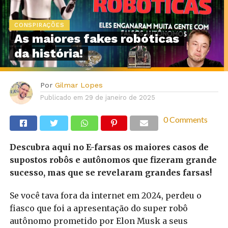
CONSPIRAÇÕES
As maiores fakes robóticas
da história!
Por
Gilmar Lopes
Publicado em
29 de janeiro de 2025
0 Comments
Descubra aqui no E-farsas os maiores casos de
supostos robôs e autônomos que fizeram grande
sucesso, mas que se revelaram grandes farsas!
Se você tava fora da internet em 2024, perdeu o
fiasco que foi a apresentação do super robô
autônomo prometido por Elon Musk a seus