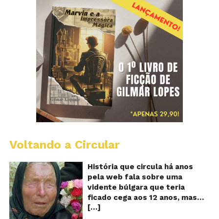
Voltando a Circular
B
Va
A
História que circula há anos
vi
pela web fala sobre uma
ce
vidente búlgara que teria
q
ficado cega aos 12 anos, mas
pr
[…]
teria previsto o fim a
o
fu
humanidade! Será verdade?