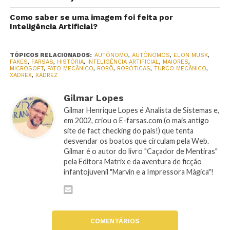
Como saber se uma imagem foi feita por
Inteligência Artificial?
TÓPICOS RELACIONADOS:
AUTÔNOMO
,
AUTÔNOMOS
,
ELON MUSK
,
FAKES
,
FARSAS
,
HISTÓRIA
,
INTELIGÊNCIA ARTIFICIAL
,
MAIORES
,
MICROSOFT
,
PATO MECÂNICO
,
ROBÔ
,
ROBÓTICAS
,
TURCO MECÂNICO
,
XADREX
,
XADREZ
Gilmar Lopes
Gilmar Henrique Lopes é Analista de Sistemas e,
em 2002, criou o E-farsas.com (o mais antigo
site de fact checking do país!) que tenta
desvendar os boatos que circulam pela Web.
Gilmar é o autor do livro "Caçador de Mentiras"
pela Editora Matrix e da aventura de ficção
infantojuvenil "Marvin e a Impressora Mágica"!
COMENTÁRIOS