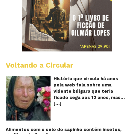
Voltando a Circular
B
Va
A
História que circula há anos
vi
pela web fala sobre uma
ce
vidente búlgara que teria
q
ficado cega aos 12 anos, mas
pr
[…]
teria previsto o fim a
o
fu
humanidade! Será verdade?
Se
Baba Vanga, a mulher que
previu o fim do mundo e do
nosso futuro, morreu em 1996
Alimentos com o selo do sapinho contém insetos,