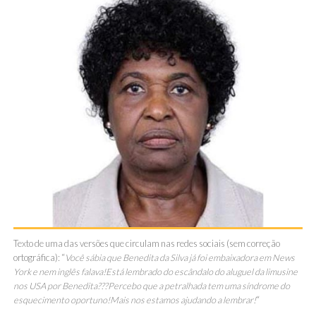
Texto de uma das versões que circulam nas redes sociais (sem correção
ortográfica): “
Você sábia que Benedita da Silva já foi embaixadora em News
York e nem inglês falava!Está lembrado do escândalo do aluguel da limusine
nos USA por Benedita???Percebo que a petralhada tem uma síndrome do
esquecimento oportuno!Mais nos estamos ajudando a lembrar!
“