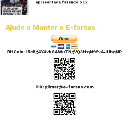
apresentada fazendo o L?
Ajude a Manter o E-farsas
BitCoin: 15c5g4Y4vk84WuTNgVQ3ttqN9fv4JUbqNP
PIX: gilmar@e-farsas.com