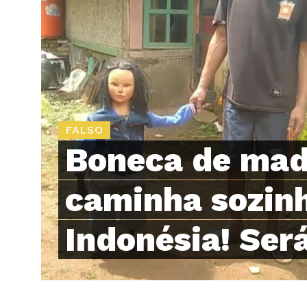
FALSO
Boneca de mad
caminha sozin
Indonésia! Ser