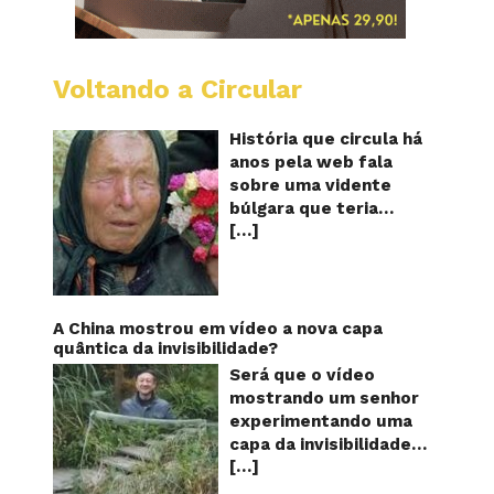
Voltando a Circular
Baba
Vanga:
A
História que circula há
vidente
anos pela web fala
cega
sobre uma vidente
que
búlgara que teria
previu
[…]
ficado cega aos 12
o
futuro!
anos, mas teria
Será?
previsto o fim a
humanidade! Será
verdade? Baba Vanga,
A China mostrou em vídeo a nova capa
a mulher que previu o
quântica da invisibilidade?
fim do mundo e do
Será que o vídeo
nosso futuro, morreu
mostrando um senhor
em 1996 aos 90 anos
experimentando uma
de idade, e teria sido
capa da invisibilidade
uma das grandes
[…]
em um jardim é
videntes do século XX.
verdadeiro ou falso? O