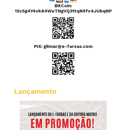
BitCoin:
15c5g4Y4vk84WuTNgVQ3ttqN9fv4JUbqNP
PIX: gilmar@e-farsas.com
Lançamento