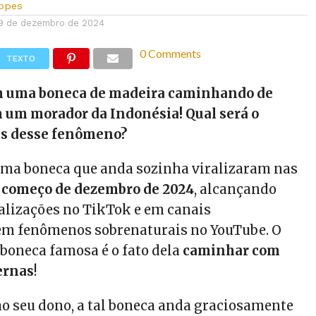
Lopes
9 de dezembro de 2024
0 Comments
TEXTO
m uma boneca de madeira caminhando de
 um morador da Indonésia! Qual será o
ás desse fenômeno?
uma boneca que anda sozinha viralizaram nas
o
começo de dezembro de 2024
, alcançando
alizações no TikTok e em canais
em fenômenos sobrenaturais no YouTube. O
 boneca famosa é o fato dela
caminhar com
ernas
!
o seu dono, a tal boneca anda graciosamente