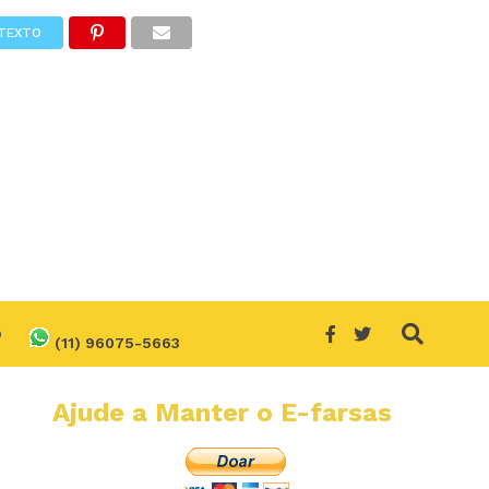
TEXTO
O
(11) 96075-5663
Ajude a Manter o E-farsas