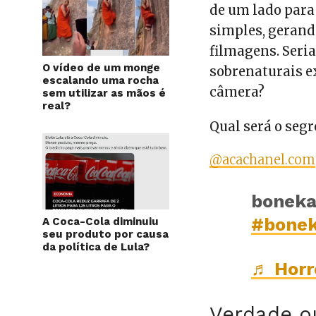
de um lado para
simples, gerand
filmagens. Seri
O vídeo de um monge
sobrenaturais e
escalando uma rocha
câmera?
sem utilizar as mãos é
real?
Qual será o seg
@acachanel.com
boneka
#bonek
A Coca-Cola diminuiu
seu produto por causa
da política de Lula?
♬ Horr
Verdade o