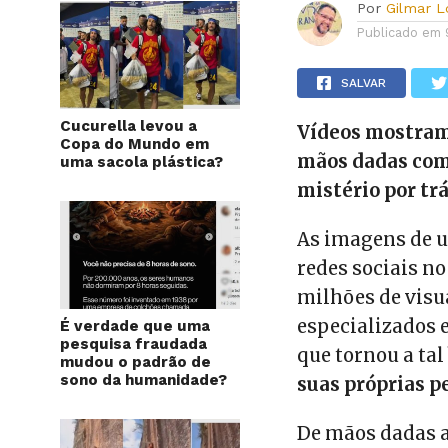
Por
Gilmar 
Publicado em
SALVAR
Cucurella levou a
Vídeos mostra
Copa do Mundo em
mãos dadas com
uma sacola plástica?
mistério por tr
As imagens de 
redes sociais n
milhões de visu
especializados 
É verdade que uma
pesquisa fraudada
que tornou a tal
mudou o padrão de
sono da humanidade?
suas próprias p
De mãos dadas a