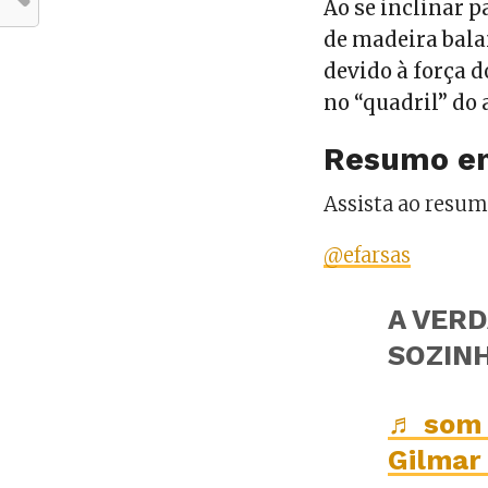
Ao se inclinar 
de madeira balan
devido à força d
no “quadril” do 
Resumo em
Assista ao resu
@efarsas
A VER
SOZINH
♬ som 
Gilmar