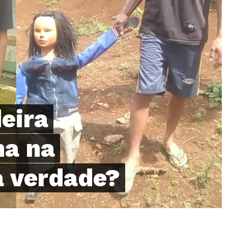
eira
ha na
á verdade?