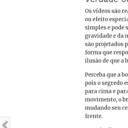
Os vídeos são r
ou efeito espec
simples e pode 
gravidade e da 
são projetados 
forma que resp
ilusão de que a 
Perceba que a b
pois o segredo e
para cima e para
movimento, o br
mudando seu cen
frente.