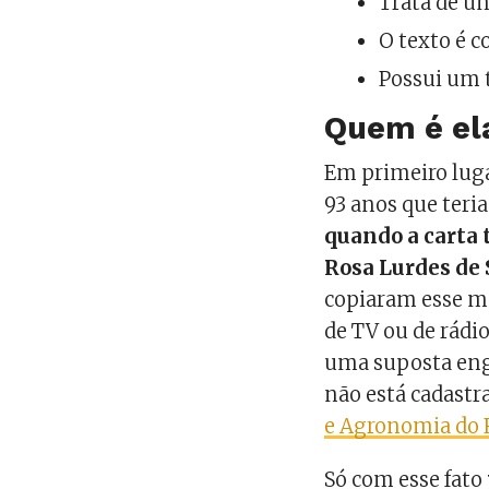
Trata de u
O texto é c
Possui um 
Quem é el
Em primeiro luga
93 anos que teria
quando a carta 
Rosa Lurdes de
copiaram esse m
de TV ou de rádi
uma suposta eng
não está cadast
e Agronomia do 
Só com esse fato