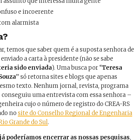
m assunto que interessa muita gente
onfuso e incoerente
tom alarmista
a?
r, temos que saber quem é a suposta senhora de
 enviado a carta à presidente (não se sabe
teria sido enviada
). Uma busca por “
Teresa
 Souza
” só retorna sites e blogs que apenas
esmo texto. Nenhum jornal, revista, programa
o conseguiu uma entrevista com essa senhora –
enheira cujo o número de registro do CREA-RS
rado no
site do Conselho Regional de Engenharia
Rio Grande do Sul
.
já poderíamos encerrar as nossas pesquisas
,