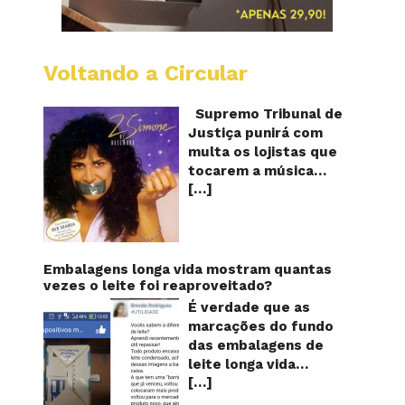
Voltando a Circular
STJ
proíbe
que
Supremo Tribunal de
Shoppi
Justiça punirá com
do
multa os lojistas que
Brasil
tocarem a música
toque
[…]
“Então é Natal”
“Então
é
interpretada pela
Natal”
cantora Simone! Será?
De acordo com notícia
publicada em diversos
Embalagens longa vida mostram quantas
sites e blogs (e
vezes o leite foi reaproveitado?
amplamente divulgada
É verdade que as
nas redes sociais),
marcações do fundo
uma das canções mais
das embalagens de
populares do Natal
leite longa vida
brasileiro estaria
[…]
servem para mostrar
proibida de ser
quantas vezes o