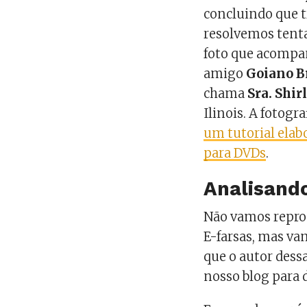
concluindo que t
resolvemos tenta
foto que acompan
amigo
Goiano B
chama
Sra. Shir
Ilinois. A fotogr
um tutorial elab
para DVDs
.
Analisando
Não vamos reprod
E-farsas, mas va
que o autor dess
nosso blog para 