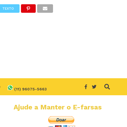
TEXTO
O
(11) 96075-5663
Ajude a Manter o E-farsas