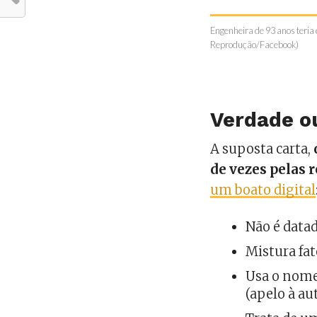
Engenheira de 93 anos teria 
Reprodução/Facebook)
Verdade o
A suposta carta,
de vezes pelas r
um boato digital
Não é data
Mistura fat
Usa o nome
(apelo à au