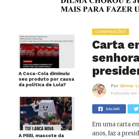
CONSPIRAÇÕES
Carta e
senhora
preside
A Coca-Cola diminuiu
seu produto por causa
da política de Lula?
Por
Gilmar 
Publicado em
SALVAR
Em uma carta e
anos, faz a presi
A Pilili, mascote da