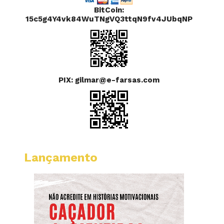
BitCoin:
15c5g4Y4vk84WuTNgVQ3ttqN9fv4JUbqNP
PIX: gilmar@e-farsas.com
Lançamento