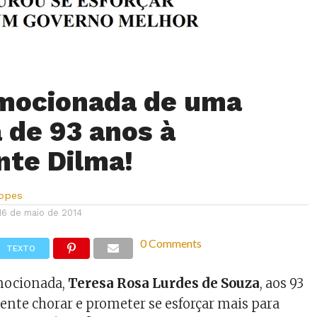
mocionada de uma
 de 93 anos à
nte Dilma!
Lopes
16 de maio de 2014
0 Comments
TEXTO
mocionada,
Teresa Rosa Lurdes de Souza
, aos 93
dente chorar e prometer se esforçar mais para