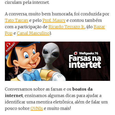
circulam pela internet.
A conversa, muito bem humorada, foi conduzida por
Tato Tarcan
e pelo
Prof. Maury
e contou também
com a participação de
Ricardo Terrazo Jr.
, (do
Bazar
Pop
e
Canal Masculino
).
Conversamos sobre as farsas e os
boatos da
internet
, ensinamos algumas dicas para ajudar a
identificar uma mentira eletrônica, além de falar um
pouco sobre
OVNIs
e muito mais!