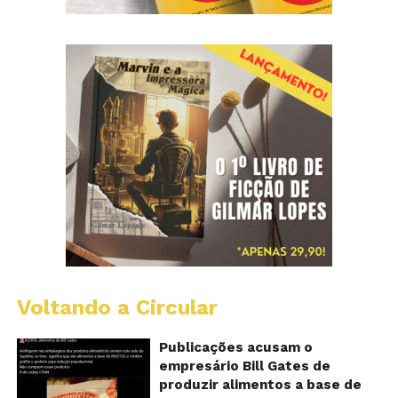
Voltando a Circular
Al
c
o
Publicações acusam o
se
empresário Bill Gates de
d
produzir alimentos a base de
sa