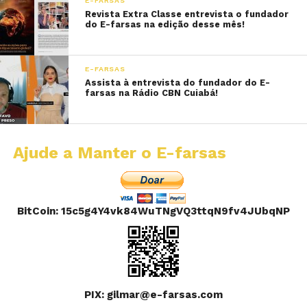
E-FARSAS
Revista Extra Classe entrevista o fundador
do E-farsas na edição desse mês!
E-FARSAS
Assista à entrevista do fundador do E-
farsas na Rádio CBN Cuiabá!
Ajude a Manter o E-farsas
BitCoin: 15c5g4Y4vk84WuTNgVQ3ttqN9fv4JUbqNP
PIX: gilmar@e-farsas.com