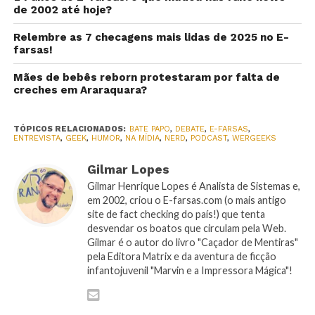
de 2002 até hoje?
Relembre as 7 checagens mais lidas de 2025 no E-
farsas!
Mães de bebês reborn protestaram por falta de
creches em Araraquara?
TÓPICOS RELACIONADOS:
BATE PAPO
,
DEBATE
,
E-FARSAS
,
ENTREVISTA
,
GEEK
,
HUMOR
,
NA MÍDIA
,
NERD
,
PODCAST
,
WERGEEKS
Gilmar Lopes
Gilmar Henrique Lopes é Analista de Sistemas e,
em 2002, criou o E-farsas.com (o mais antigo
site de fact checking do país!) que tenta
desvendar os boatos que circulam pela Web.
Gilmar é o autor do livro "Caçador de Mentiras"
pela Editora Matrix e da aventura de ficção
infantojuvenil "Marvin e a Impressora Mágica"!