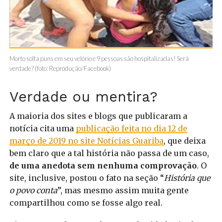
Morto solta puns em seu velório e 9 pessoas são hospitalizadas! Será
verdade? (foto: Reprodução/Facebook)
Verdade ou mentira?
A maioria dos sites e blogs que publicaram a
notícia cita uma
publicação feita no dia 12 de
março de 2019 no site Notícias Guariba
, que deixa
bem claro que a tal história não passa de um caso,
de uma anedota sem nenhuma comprovação
. O
site, inclusive, postou o fato na seção “
História que
o povo conta
”, mas mesmo assim muita gente
compartilhou como se fosse algo real.