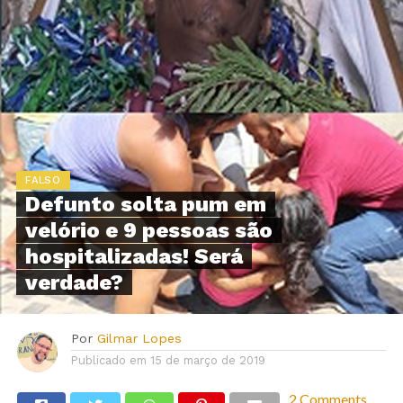
FALSO
Defunto solta pum em
velório e 9 pessoas são
hospitalizadas! Será
verdade?
Por
Gilmar Lopes
Publicado em
15 de março de 2019
2 Comments