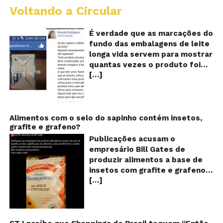
Voltando a Circular
E
lo
vi
É verdade que as marcações do
m
fundo das embalagens de leite
qu
longa vida servem para mostrar
v
quantas vezes o produto foi
o
[…]
reaproveitado? O alerta surgiu
le
fo
no dia 22 de novembro de 2018,
re
em uma conta no Facebook e
rapidamente se espalhou
também através de grupos no
Alimentos com o selo do sapinho contém insetos,
grafite e grafeno?
WhatsApp. De acordo com o
texto – que já havia sido
Publicações acusam o
compartilhado quase 100 mil
empresário Bill Gates de
vezes em menos de 24 horas –
produzir alimentos a base de
as cores e numerações
insetos com grafite e grafeno
presentes no fundo das
[…]
com o objetivo de reduzir a
embalagens longa vida seriam
população! Será verdade?
indicações feitas pelas
Vídeos e textos com
fábricas para controlar quantas
acusações começaram a se
vezes o leite teria sido
espalhar nas redes sociais na