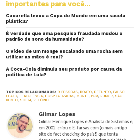
importantes para você...
Cucurella levou a Copa do Mundo em uma sacola
plástica?
É verdade que uma pesquisa fraudada mudou o
padrão de sono da humanidade?
O vídeo de um monge escalando uma rocha sem
utilizar as mãos é real?
A Coca-Cola diminuiu seu produto por causa da
política de Lula?
TÓPICOS RELACIONADOS:
9 PESSOAS
,
BOATO
,
DEFUNTO
,
FALSO
,
FLATO
,
FLATULÊNCIA
,
HOSPITALIZADAS
,
MORTE
,
PUM
,
RUMOR
,
SÃO
BENTO
,
SOLTA
,
VELÓRIO
Gilmar Lopes
Gilmar Henrique Lopes é Analista de Sistemas e,
em 2002, criou o E-farsas.com (o mais antigo
site de fact checking do país!) que tenta