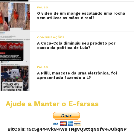
FALSO
O vídeo de um monge escalando uma rocha
sem utilizar as mãos é real?
CONSPIRAÇÕES
A Coca-Cola diminuiu seu produto por
causa da política de Lula?
FALSO
A Pilili, mascote da urna eletrônica, foi
apresentada fazendo o L?
Ajude a Manter o E-farsas
BitCoin: 15c5g4Y4vk84WuTNgVQ3ttqN9fv4JUbqNP