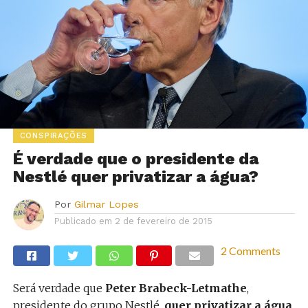
CONSPIRAÇÕES
É verdade que o presidente da
Nestlé quer privatizar a água?
Por
Gilmar Lopes
Publicado em
2 de fevereiro de 2015
2 Comments
Será verdade que
Peter Brabeck-Letmathe
,
presidente do grupo Nestlé,
quer privatizar a água