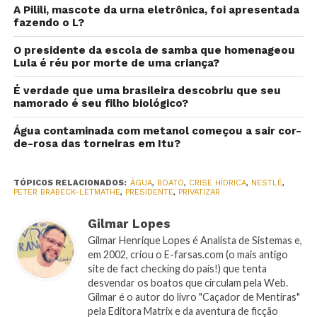
A Pilili, mascote da urna eletrônica, foi apresentada
fazendo o L?
O presidente da escola de samba que homenageou
Lula é réu por morte de uma criança?
É verdade que uma brasileira descobriu que seu
namorado é seu filho biológico?
Água contaminada com metanol começou a sair cor-
de-rosa das torneiras em Itu?
TÓPICOS RELACIONADOS:
ÁGUA
,
BOATO
,
CRISE HÍDRICA
,
NESTLÉ
,
PETER BRABECK-LETMATHE
,
PRESIDENTE
,
PRIVATIZAR
Gilmar Lopes
Gilmar Henrique Lopes é Analista de Sistemas e,
em 2002, criou o E-farsas.com (o mais antigo
site de fact checking do país!) que tenta
desvendar os boatos que circulam pela Web.
Gilmar é o autor do livro "Caçador de Mentiras"
pela Editora Matrix e da aventura de ficção