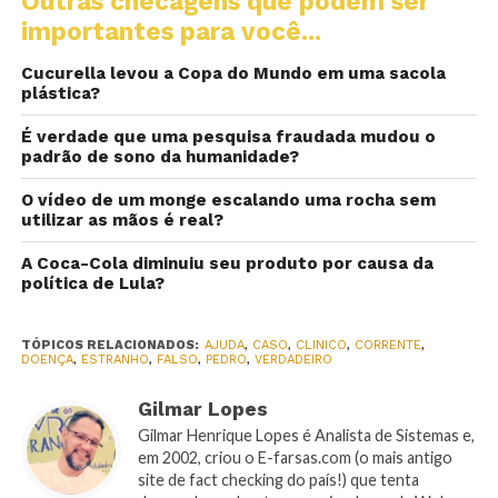
Outras checagens que podem ser
importantes para você...
Cucurella levou a Copa do Mundo em uma sacola
plástica?
É verdade que uma pesquisa fraudada mudou o
padrão de sono da humanidade?
O vídeo de um monge escalando uma rocha sem
utilizar as mãos é real?
A Coca-Cola diminuiu seu produto por causa da
política de Lula?
TÓPICOS RELACIONADOS:
AJUDA
,
CASO
,
CLINICO
,
CORRENTE
,
DOENÇA
,
ESTRANHO
,
FALSO
,
PEDRO
,
VERDADEIRO
Gilmar Lopes
Gilmar Henrique Lopes é Analista de Sistemas e,
em 2002, criou o E-farsas.com (o mais antigo
site de fact checking do país!) que tenta