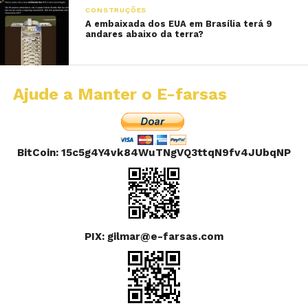
CONSTRUÇÕES
A embaixada dos EUA em Brasília terá 9
andares abaixo da terra?
Ajude a Manter o E-farsas
BitCoin: 15c5g4Y4vk84WuTNgVQ3ttqN9fv4JUbqNP
PIX: gilmar@e-farsas.com