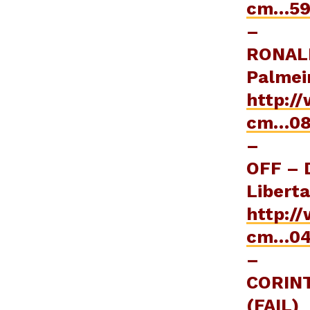
cm…59
–
RONALD
Palmeir
http:/
cm…08
–
OFF – D
Liberta
http:/
cm…04
–
CORINT
(FAIL)