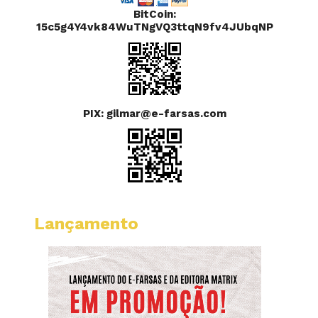
BitCoin:
15c5g4Y4vk84WuTNgVQ3ttqN9fv4JUbqNP
PIX: gilmar@e-farsas.com
Lançamento