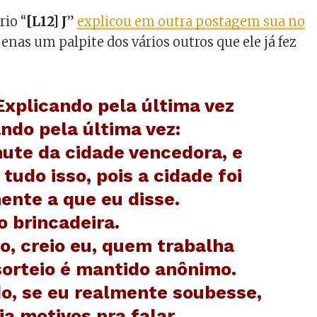
io “
[L12] J
”
explicou em outra postagem sua no
apenas um palpite dos vários outros que ele já fez
Explicando pela última vez
ndo pela última vez:
hute da cidade vencedora, e
tudo isso, pois a cidade foi
ente a que eu disse.
o brincadeira.
o, creio eu, quem trabalha
sorteio é mantido anônimo.
o, se eu realmente soubesse,
ia motivos pra falar.