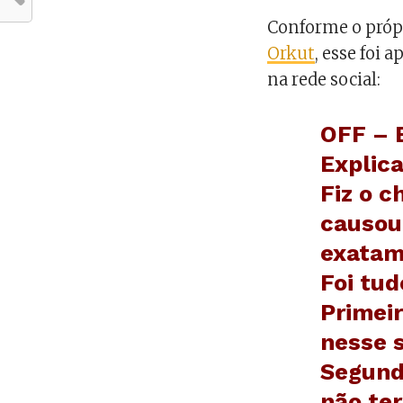
Conforme o própr
Orkut
, esse foi 
na rede social:
OFF – 
Explica
Fiz o c
causou 
exatam
Foi tud
Primeir
nesse 
Segund
não ter