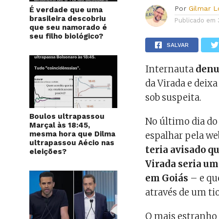
Por
Gilmar 
É verdade que uma
brasileira descobriu
Publicado em
que seu namorado é
seu filho biológico?
SALVAR
Internauta
denu
da Virada e deix
sob suspeita.
Boulos ultrapassou
No último dia d
Marçal às 18:45,
mesma hora que Dilma
espalhar pela we
ultrapassou Aécio nas
teria avisado 
eleições?
Virada seria um
em Goiás
– e que
através de um tio
O mais estranho 