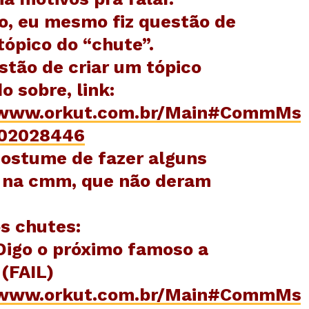
ro, eu mesmo fiz questão de
tópico do “chute”.
stão de criar um tópico
o sobre, link:
/www.orkut.com.br/Main#CommMs
02028446
costume de fazer alguns
 na cmm, que não deram
s chutes:
Digo o próximo famoso a
(FAIL)
/www.orkut.com.br/Main#CommMs