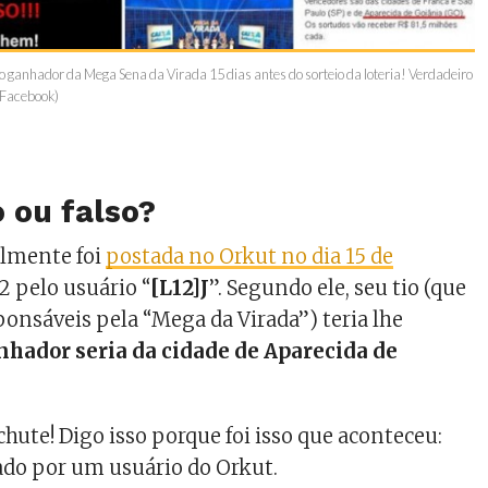
o ganhador da Mega Sena da Virada 15 dias antes do sorteio da loteria! Verdadeiro
/Facebook)
 ou falso?
lmente foi
postada no Orkut no dia 15 de
2 pelo usuário “
[L12]J
”. Segundo ele, seu tio (que
ponsáveis pela “Mega da Virada”) teria lhe
nhador seria da cidade de Aparecida de
chute! Digo isso porque foi isso que aconteceu:
ado por um usuário do Orkut.