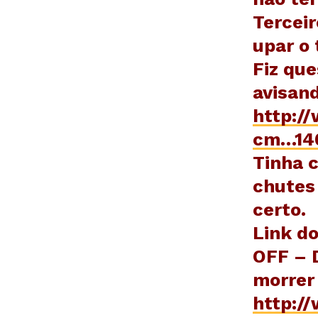
Tercei
upar o 
Fiz que
avisand
http:/
cm…14
Tinha 
chutes
certo.
Link do
OFF – 
morrer 
http:/