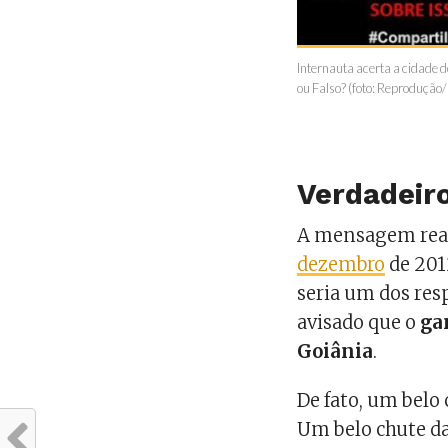
Internauta acerta a cidade d
ou Falso? (foto: Reprodução
Verdadeiro
A mensagem rea
dezembro
de 201
seria um dos res
avisado que o
ga
Goiânia
.
De fato, um belo 
Um belo chute d