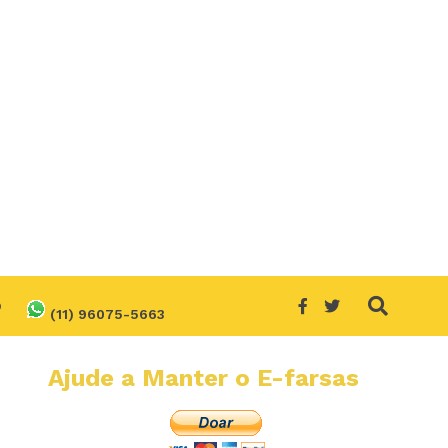
O
(11) 96075-5663
Ajude a Manter o E-farsas