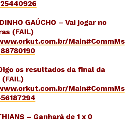
25440926
INHO GAÚCHO – Vai jogar no
as (FAIL)
/www.orkut.com.br/Main#CommMs
88780190
igo os resultados da final da
 (FAIL)
/www.orkut.com.br/Main#CommMs
56187294
HIANS – Ganhará de 1 x 0