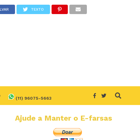
LVAR
TEXTO
O
(11) 96075-5663
Ajude a Manter o E-farsas