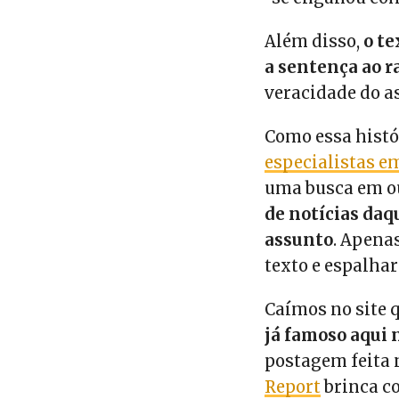
Além disso,
o te
a sentença ao r
veracidade do 
Como essa histó
especialistas e
uma busca em ou
de notícias daq
assunto
. Apena
texto e espalha
Caímos no site 
já famoso aqui 
postagem feita n
Report
brinca c