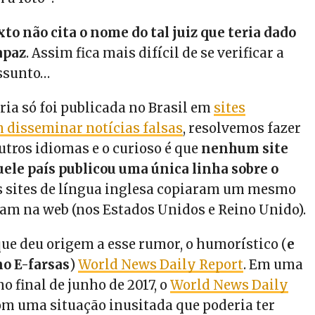
xto não cita o nome do tal juiz que teria dado
apaz
. Assim fica mais difícil de se verificar a
assunto…
ria só foi publicada no Brasil em
sites
m disseminar notícias falsas
, resolvemos fazer
tros idiomas e o curioso é que
nenhum site
uele país publicou uma única linha sobre o
s sites de língua inglesa copiaram um mesmo
ram na web (nos Estados Unidos e Reino Unido).
que deu origem a esse rumor, o humorístico (
e
no E-farsas
)
World News Daily Report
. Em uma
o final de junho de 2017, o
World News Daily
om uma situação inusitada que poderia ter