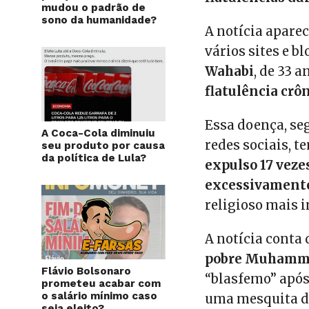
mudou o padrão de
sono da humanidade?
A notícia apare
vários sites e b
Wahabi
, de 33 
flatulência crô
Essa doença, s
A Coca-Cola diminuiu
redes sociais, 
seu produto por causa
da política de Lula?
expulso 17 veze
excessivament
religioso mais 
A notícia conta
pobre Muhamma
Flávio Bolsonaro
“blasfemo” após
prometeu acabar com
o salário mínimo caso
uma mesquita du
seja eleito?