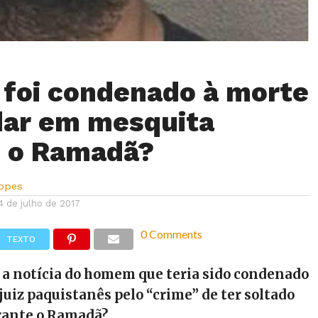
foi condenado à morte
dar em mesquita
e o Ramadã?
Lopes
4 de julho de 2017
0 Comments
TEXTO
 a notícia do homem que teria sido condenado
juiz paquistanês pelo “crime” de ter soltado
urante o Ramadã?