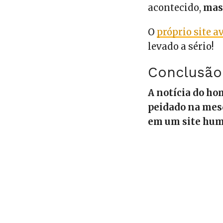
acontecido,
mas
O
próprio site a
levado a sério!
Conclusão
A notícia do ho
peidado na mesq
em um site humo