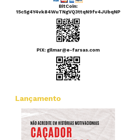
BitCoin:
15c5g4Y4vk84WuTNgVQ3ttqN9fv4JUbqNP
PIX: gilmar@e-farsas.com
Lançamento