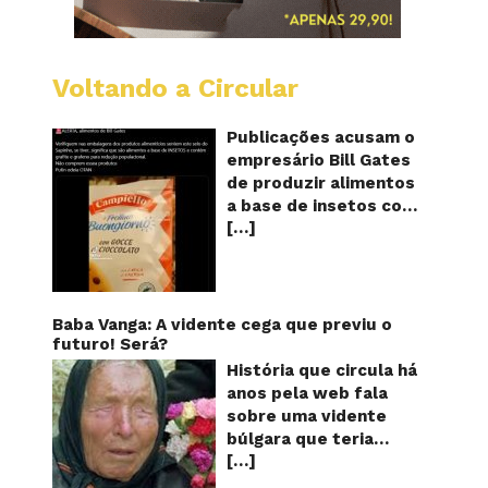
Voltando a Circular
Alimen
com
o
Publicações acusam o
selo
empresário Bill Gates
do
de produzir alimentos
sapinho
a base de insetos com
contém
[…]
grafite e grafeno com
insetos
grafite
o objetivo de reduzir a
e
população! Será
grafen
verdade? Vídeos e
textos com acusações
Baba Vanga: A vidente cega que previu o
começaram a se
futuro! Será?
espalhar nas redes
História que circula há
sociais na segunda
anos pela web fala
quinzena de agosto de
sobre uma vidente
2024 e afirmam que as
búlgara que teria
empresas do
[…]
ficado cega aos 12
milionário norte-
anos, mas teria