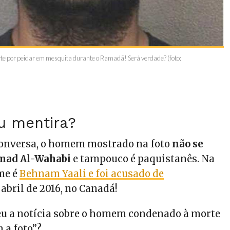
e por peidar em mesquita durante o Ramadã! Será verdade? (foto:
u mentira?
conversa, o homem mostrado na foto
não se
ad Al-Wahabi
e tampouco é paquistanês. Na
me é
Behnam Yaali e foi acusado de
 abril de 2016, no Canadá!
eu a notícia sobre o homem condenado à morte
 a foto”?