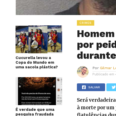
CRIMES
Homem 
por pei
durant
Cucurella levou a
Copa do Mundo em
uma sacola plástica?
Por
Gilmar 
Publicado em
SALVAR
Será verdadeira
à morte por um 
É verdade que uma
pesquisa fraudada
flatulências d