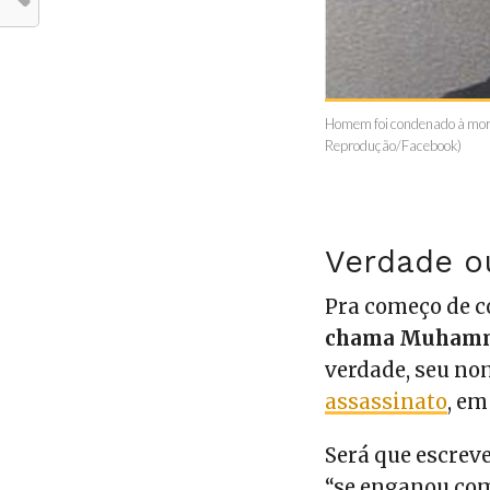
Homem foi condenado à mort
Reprodução/Facebook)
Verdade o
Pra começo de 
chama Muhamm
verdade, seu no
assassinato
, em
Será que escrev
“se enganou com