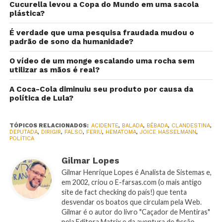
Cucurella levou a Copa do Mundo em uma sacola
plástica?
É verdade que uma pesquisa fraudada mudou o
padrão de sono da humanidade?
O vídeo de um monge escalando uma rocha sem
utilizar as mãos é real?
A Coca-Cola diminuiu seu produto por causa da
política de Lula?
TÓPICOS RELACIONADOS:
ACIDENTE
,
BALADA
,
BÊBADA
,
CLANDESTINA
,
DEPUTADA
,
DIRIGIR
,
FALSO
,
FERIU
,
HEMATOMA
,
JOICE HASSELMANN
,
POLÍTICA
Gilmar Lopes
Gilmar Henrique Lopes é Analista de Sistemas e,
em 2002, criou o E-farsas.com (o mais antigo
site de fact checking do país!) que tenta
desvendar os boatos que circulam pela Web.
Gilmar é o autor do livro "Caçador de Mentiras"
pela Editora Matrix e da aventura de ficção