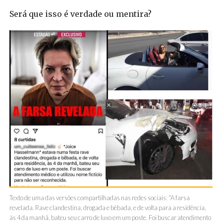
Será que isso é verdade ou mentira?
Texto de uma das versões compartilhadas nas redes sociais: “A farsa
revelada. Rave clandestina, drogada e bêbada, e de volta para a residência,
às 4 da manhã, bateu seu carro de luxo em um poste. Foi buscar atendimento