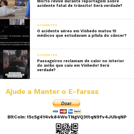
Morto revive durante reportagem sobre
acidente fatal de trânsito! Será verdade?
ACIDENTES
O acidente aéreo em Vinhedo matou 15
médicos que estudavam a pílula do câncer?
ACIDENTES
Passageiros reclamam de calor no interior
do avião que caiu em Vinhedo! Será
verdade?
Ajude a Manter o E-farsas
BitCoin: 15c5g4Y4vk84WuTNgVQ3ttqN9fv4JUbqNP