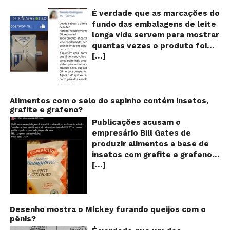
lo
vi
É verdade que as marcações do
m
fundo das embalagens de leite
qu
longa vida servem para mostrar
v
quantas vezes o produto foi
o
[…]
reaproveitado? O alerta surgiu
le
fo
no dia 22 de novembro de 2018,
re
em uma conta no Facebook e
rapidamente se espalhou
também através de grupos no
Alimentos com o selo do sapinho contém insetos,
grafite e grafeno?
WhatsApp. De acordo com o
texto – que já havia sido
Publicações acusam o
compartilhado quase 100 mil
empresário Bill Gates de
vezes em menos de 24 horas –
produzir alimentos a base de
as cores e numerações
insetos com grafite e grafeno
presentes no fundo das
[…]
com o objetivo de reduzir a
embalagens longa vida seriam
população! Será verdade?
indicações feitas pelas
Vídeos e textos com
fábricas para controlar quantas
acusações começaram a se
vezes o leite teria sido
espalhar nas redes sociais na
Desenho mostra o Mickey furando queijos com o
reaproveitado! A moça que faz
pênis?
segunda quinzena de agosto de
o alerta ainda avisa também