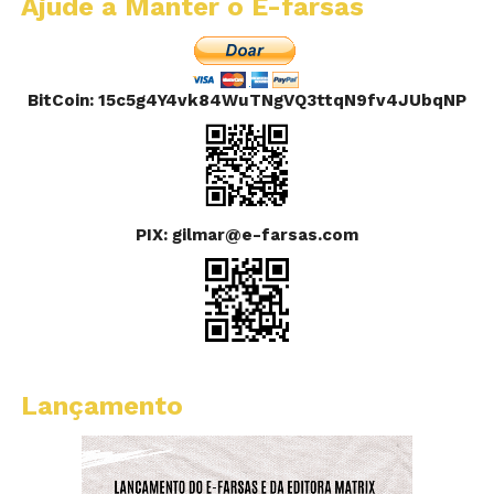
Ajude a Manter o E-farsas
BitCoin: 15c5g4Y4vk84WuTNgVQ3ttqN9fv4JUbqNP
PIX: gilmar@e-farsas.com
Lançamento