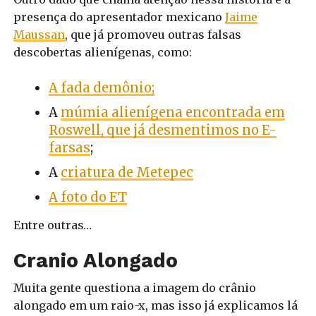
presença do apresentador mexicano
Jaime
Maussan
, que já promoveu outras falsas
descobertas alienígenas, como:
A fada demônio;
A
múmia alienígena encontrada em
Roswell, que já desmentimos no E-
farsas
;
A
criatura de Metepec
A foto do ET
Entre outras…
Cranio Alongado
Muita gente questiona a imagem do crânio
alongado em um raio-x, mas isso já explicamos lá