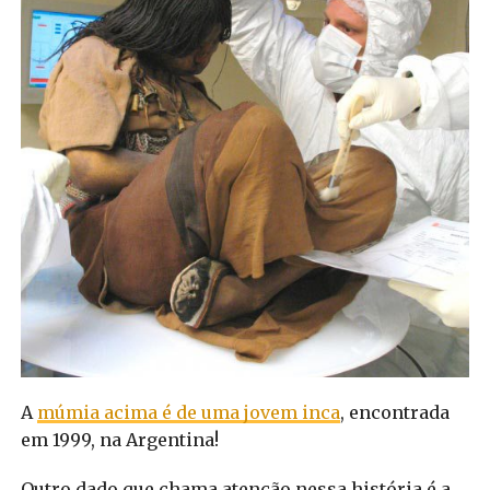
A
múmia acima é de uma jovem inca
, encontrada
em 1999, na Argentina!
Outro dado que chama atenção nessa história é a