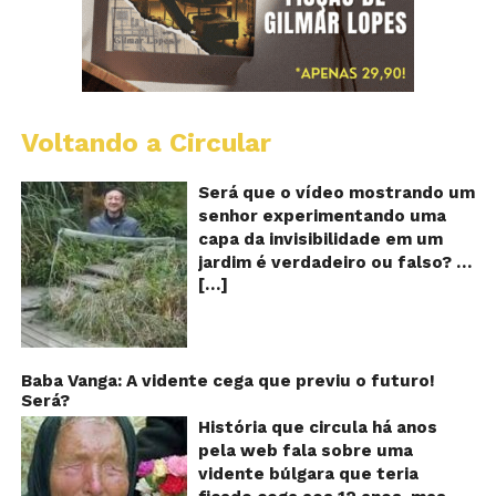
Voltando a Circular
A
Ch
m
Será que o vídeo mostrando um
e
senhor experimentando uma
ví
capa da invisibilidade em um
a
jardim é verdadeiro ou falso? O
no
[…]
vídeo surgiu nas redes sociais e
ca
qu
em diversos sites e blogs na
d
segunda semana de dezembro
in
de 2017 e rapidamente ganhou
centenas de milhares de
Baba Vanga: A vidente cega que previu o futuro!
Será?
curtidas e de
compartilhamentos. Nele
História que circula há anos
podemos ver um senhor
pela web fala sobre uma
exibindo o que parece ser uma
vidente búlgara que teria
das maiores invenções dos