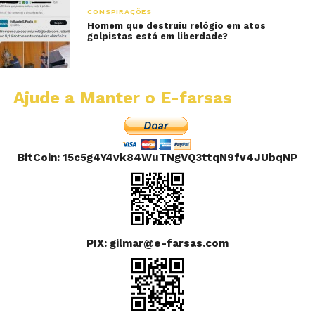
CONSPIRAÇÕES
Homem que destruiu relógio em atos
golpistas está em liberdade?
Ajude a Manter o E-farsas
BitCoin: 15c5g4Y4vk84WuTNgVQ3ttqN9fv4JUbqNP
PIX: gilmar@e-farsas.com