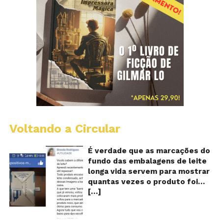
Voltando a Circular
E
lo
vi
É verdade que as marcações do
m
fundo das embalagens de leite
qu
longa vida servem para mostrar
v
quantas vezes o produto foi
o
[…]
reaproveitado? O alerta surgiu
le
fo
no dia 22 de novembro de 2018,
re
em uma conta no Facebook e