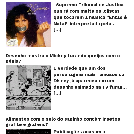
q
Supremo Tribunal de Justiça
Sh
punirá com multa os lojistas
d
que tocarem a música “Então é
Br
Natal” interpretada pela
t
[…]
cantora Simone! Será? De
“E
é
acordo com notícia publicada
Na
em diversos sites e blogs (e
amplamente divulgada nas
redes sociais), uma das
Desenho mostra o Mickey furando queijos com o
pênis?
canções mais populares do
Natal brasileiro estaria proibida
É verdade que um dos
de ser executada nos
personagens mais famosos da
Shoppings do país. Mas será
Disney já apareceu em um
que essa notícia é real ou mais
desenho animado na TV furando
uma farsa da internet?
[…]
queijos com o seu pênis? O
Verdadeira ou falsa? A música
vídeo é compartilhado na forma
“Então é Natal”, eternizada na
de um GIF animado e mostra
voz da cantora Simone, é uma
imagens de um episódio antigo
versão feita pelo compositor
do desenho do personagem
Alimentos com o selo do sapinho contém insetos,
Claudio Rabello da canção
grafite e grafeno?
Mickey Mouse, dos
“Happy Xmas (War Is Over)” de
Estúdios Disney, usando uma
Publicações acusam o